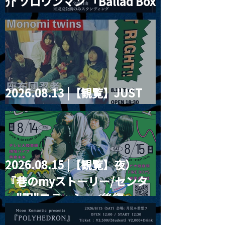
介 ソロワンマン 「Ballad Box
2026」
2026.08.13 |【観覧】JUST
RIGHT!! vol.26
2026.08.15 |【観覧】夜）
『巷のmyストーリー/センタ
ー"訳"フラッシュ⚡️後編』