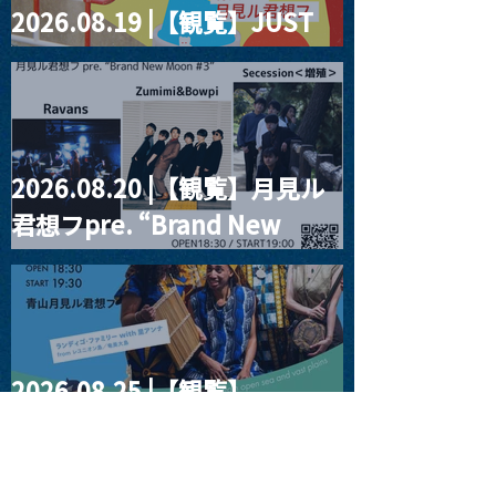
2026.08.19 |【観覧】JUST
RIGHT!! vol.27
2026.08.20 |【観覧】月見ル
君想フpre. “Brand New
Moon #3”
2026.08.25 |【観覧】
SUKIYAKI MEETS THE
WORLD presentsLINDIGO