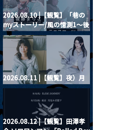
2026.08.10 |【観覧】「巷の
2024.11.02 |【観覧】
2024.11.02 
myストーリー/風の憶測1～後
夜)Wink Music Service
イブ
1st Album “It Girls” リ
藤まりこアコースティック
リースライブ
violence POPとテニスコー
ツ」
2026.08.11 |【観覧】夜）月
見ル君想フpre. Sugar Shock
2026.08.12 |【観覧】田澤孝