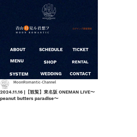
ログイン / 新規登録
ABOUT
SCHEDULE
TICKET
MENU
SHOP
RENTAL
SYSTEM
WEDDING
CONTACT
MoonRomantic-Channel
2024.11.16 |【観覧】東名阪 ONEMAN LIVE〜
peanut butters paradise〜