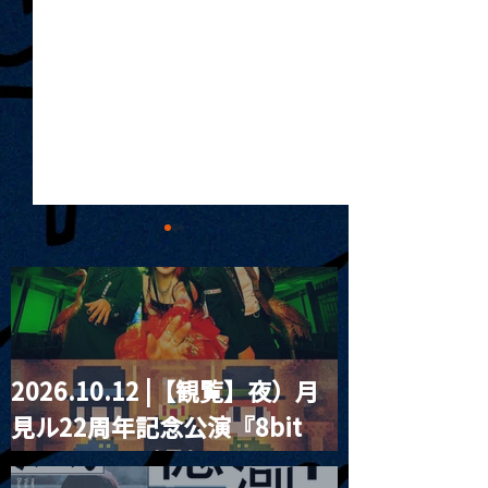
2026.10.12 |【観覧】夜）月
MoonRomantic
2021.03.20夜
見ル22周年記念公演『8bit
Channel1周年記念Live
『Payrin’s 桜
誕祭「卍解・千
strawberry』
餅」』