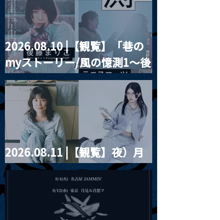
2026.08.10 |【観覧】「巷の
myストーリー/風の憶測1～後
藤まりこアコースティック
violence POPとテニスコー
ツ」
2026.08.11 |【観覧】夜）月
見ル君想フpre. Sugar Shock