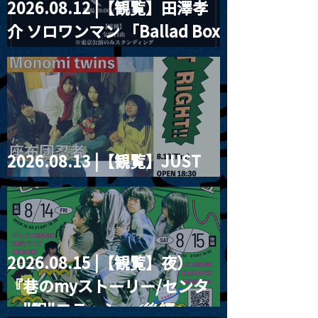
2026.08.12 |【観覧】田澤孝
介 ソロワンマン 「Ballad Box
2026」
2026.08.13 |【観覧】JUST
RIGHT!! vol.26
2026.08.15 |【観覧】夜）
『巷のmyストーリー/センタ
ー"訳"フラッシュ⚡️後編』