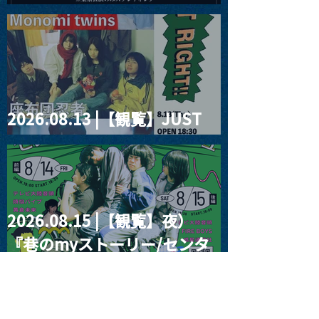
2026」
2026.08.13 |【観覧】JUST
RIGHT!! vol.26
2026.08.15 |【観覧】夜）
『巷のmyストーリー/センタ
ー"訳"フラッシュ⚡️後編』