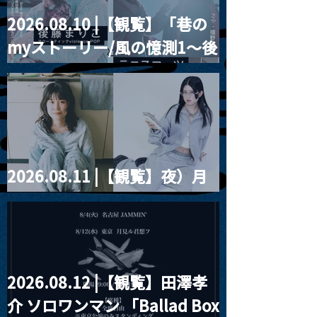
2026.08.10 |【観覧】「巷の
MoonRomantic
2021.03.09 
myストーリー/風の憶測1～後
Channel1周年記念Live
信】himarz (
藤まりこアコースティック
violence POPとテニスコー
ツ」
2026.08.11 |【観覧】夜）月
見ル君想フpre. Sugar Shock
2026.08.12 |【観覧】田澤孝
介 ソロワンマン 「Ballad Box