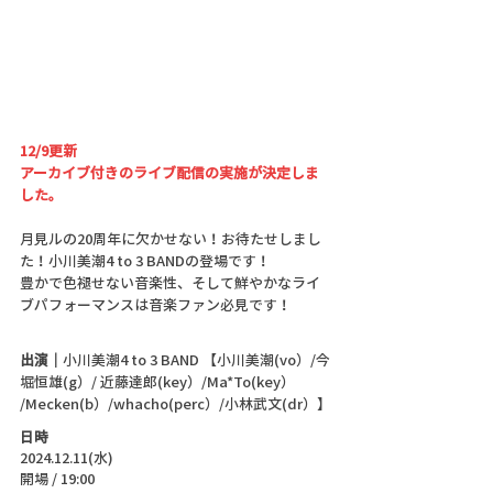
12/9更新
アーカイブ付きのライブ配信の実施が決定しま
した。
月見ルの20周年に欠かせない！お待たせしまし
た！
小川美潮4 to 3 BANDの登場です！
豊かで色褪せない音楽性、そして鮮やかなライ
ブパフォーマンスは音楽ファン必見です！
出演｜
小川美潮4 to 3 BAND 【小川美潮(vo）/今
堀恒雄(g）/ 近藤達郎(key）/Ma*To(key） 
/Mecken(b）/whacho(perc）/
小林武文
(dr）】
日時
2024.12.11(水)
開場 / 19:00