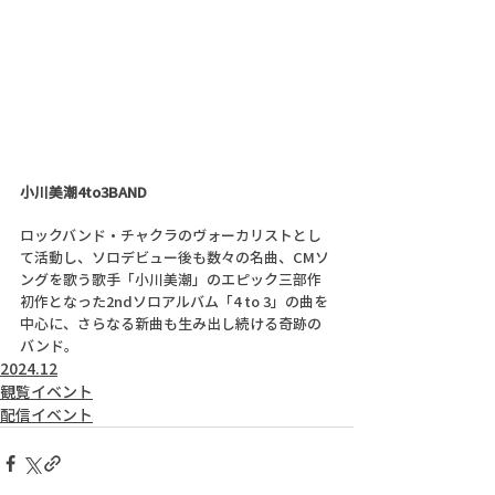
小川美潮4to3BAND  
ロックバンド・チャクラのヴォーカリストとし
て活動し、ソロデビュー後も数々の名曲、CMソ
ングを歌う歌手「小川美潮」のエピック三部作
初作となった2ndソロアルバム「4 to 3」の曲を
中心に、さらなる新曲も生み出し続ける奇跡の
バンド。
2024.12
観覧イベント
配信イベント