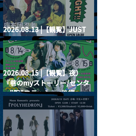
2026.08.13 |【観覧】JUST
RIGHT!! vol.26
2026.08.15 |【観覧】夜）
『巷のmyストーリー/センタ
ー"訳"フラッシュ⚡️後編』