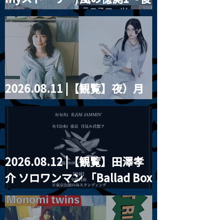
誕祭「卍解・千
藤まりこアコースティック
餅」』
violence POPとテニスコー
ツ」
2026.08.11 |【観覧】夜）月
見ル君想フpre. Sugar Shock
2026.08.12 |【観覧】田澤孝
介 ソロワンマン 「Ballad Box
2026」