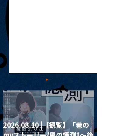
2026.08.10 |【観覧】「巷の
MoonRomantic
2021.03.20夜
myストーリー/風の憶測1～後
Channel1周年記念Live
『Payrin’s 桜