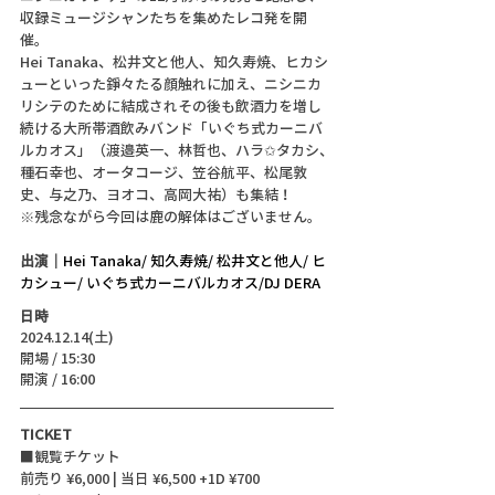
収録ミュージシャンたちを集めたレコ発を開
催。
Hei Tanaka、松井文と他人、知久寿焼、ヒカシ
ューといった錚々たる顔触れに加え、ニシニカ
リシテのために結成されその後も飲酒力を増し
続ける大所帯酒飲みバンド「いぐち式カーニバ
ルカオス」（渡邉英一、林哲也、ハラ✩タカシ、
種石幸也、オータコージ、笠谷航平、松尾敦
史、与之乃、ヨオコ、高岡大祐）も集結！
※残念ながら今回は鹿の解体はございません。
出演｜
Hei Tanaka/ 知久寿焼/ 松井文と他人/ ヒ
カシュー/ いぐち式カーニバルカオス/DJ DERA
日時
2024.12.14(土)
開場 / 15:30
開演 / 16:00
TICKET
■観覧チケット
前売り ¥6,000 | 当日 ¥6,500 +1D ¥700