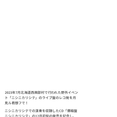
2023年7月北海道西興部村で行われた野外イベン
ト「ニシニカリシテ」のライブ盤のレコ発を月
見ル君想フで！
ニシニカリシテでの演奏を収録したCD「爆縮盤
ニシニカリシテ」の12月初旬の発売を記念し、