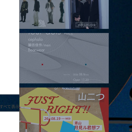
2026.08.15 |【観覧】昼）月見ルpre.『POLYHEDRON』
2026.08.16 |【観覧】夜）four dots vol.2
すべて表示