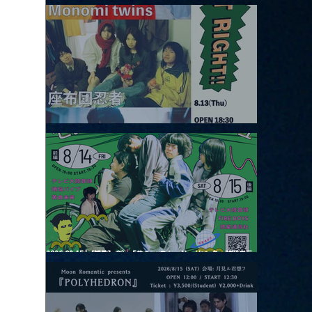
2026.08.12 |【観覧】田澤孝介 ソロワンマン 「Ballad Box 2026」
2026.08.13 |【観覧】JUST RIGHT!! vol.26
2026.08.15 |【観覧】夜）『巷のmyストーリー/センター"訳"フラ
ッシュ⚡️後編』