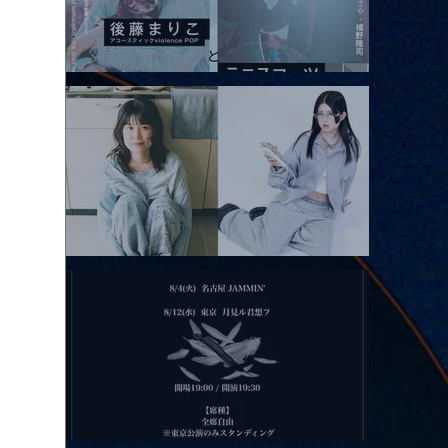
2026.08.10 |【観覧】「巷のmyストーリー/風の憶測1～後藤まりこ
アコースティックviolence POPとテニスコーツ」
2026.08.11 |【観覧】夜）月見ル君想フpre. Sugar Shock