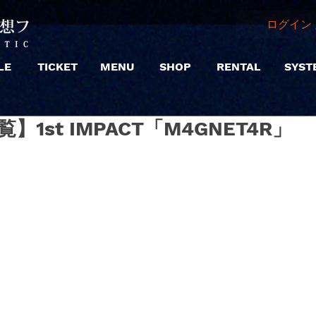
ログイン 
LE
TICKET
MENU
SHOP
RENTAL
SYST
【観覧】1st IMPACT「M4GNET4R」