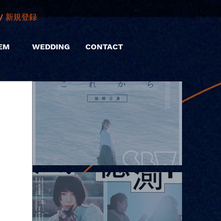
/ 新規登録
EM
WEDDING
CONTACT
2026.08.08 |【観覧】Oaiko pre.「これから」延期公演 Blurred
City Lights × 17歳とベルリンの壁