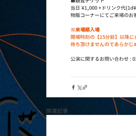
■観覧チケット
当日 ¥1,000 +ドリンク代(1d¥7
物販コーナーにてご来場のお客
※来場順入場
開場時刻の【15分前】以降
待ち頂けませんのであらかじ
公演に関するお問い合わせ : 03-5
関連記事