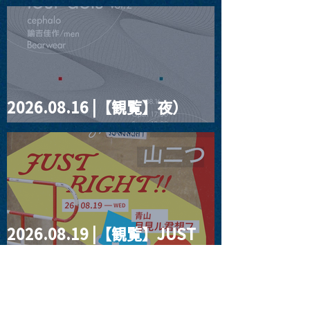
見ルpre.『POLYHEDRON』
2026.08.16 |【観覧】夜）
four dots vol.2
2026.08.19 |【観覧】JUST
RIGHT!! vol.27