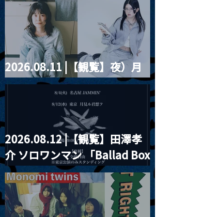
餅」』
violence POPとテニスコー
ツ」
2026.08.11 |【観覧】夜）月
見ル君想フpre. Sugar Shock
2026.08.12 |【観覧】田澤孝
介 ソロワンマン 「Ballad Box
2026」