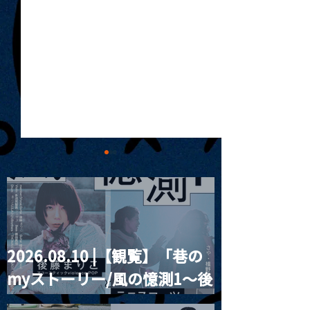
2026.08.10 |【観覧】「巷の
MoonRomantic
2021.03.20夜
myストーリー/風の憶測1～後
Channel1周年記念Live
『Payrin’s 桜
誕祭「卍解・千
藤まりこアコースティック