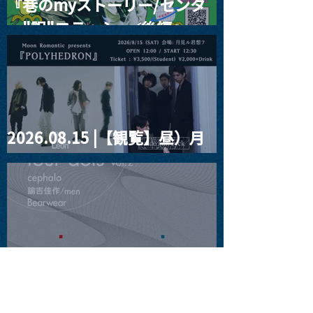
『巷のmyストーリー/センタ
ー"訳"フラッシュ⚡️後編』
2026.08.15 |【観覧】昼）月
見ルpre.『POLYHEDRON』
2026.08.16 |【観覧】夜）
four dots vol.2