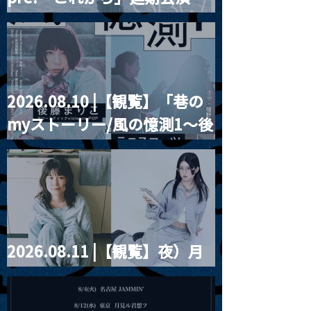
Blurred City Lights × 17歳
とベルリンの壁
2026.08.10 |【観覧】「巷の
myストーリー/風の憶測1～後
藤まりこアコースティック
violence POPとテニスコー
ツ」
2026.08.11 |【観覧】夜）月
見ル君想フpre. Sugar Shock