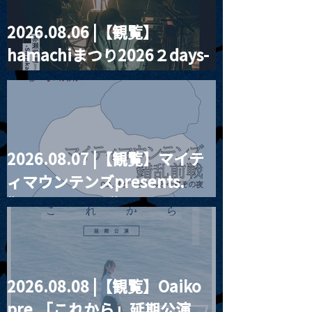
2026.08.06 |【観覧】
MoonRomantic
2021.03.20夜
hamachiまつり2026２days-
Channel1周年記念Live
『Payrin’s 桜
誕祭「卍解・千
月見ル君想フ編②
餅」』
2026.08.07 |【観覧】マイテ
ィマウンテンズpresents.
“HALL-IN-ONE”
2026.08.08 |【観覧】Oaiko
pre.「これから」延期公演