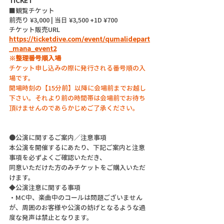
TICKET
■観覧チケット
前売り ¥3,000 | 当日 ¥3,500 +1D ¥700
チケット販売URL 
https://ticketdive.com/event/qumalidepart
_mana_event2
※整理番号順入場
チケット申し込みの際に発行される番号順の入
場です。
開場時刻の【15分前】以降に会場前までお越し
下さい。それより前の時間帯は会場前でお待ち
頂けませんのであらかじめご了承ください。
●公演に関するご案内／注意事項
本公演を開催するにあたり、下記ご案内と注意
事項を必ずよくご確認いただき、
同意いただけた方のみチケットをご購入いただ
けます。
◆公演注意に関する事項
・MC中、楽曲中のコールは問題ございません
が、周囲のお客様や公演の妨げとなるような過
度な発声は禁止となります。