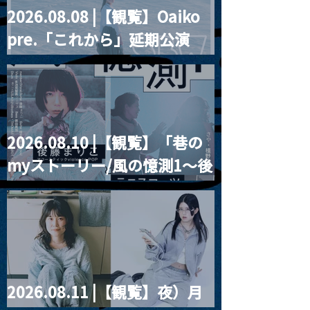
2026.08.08 |【観覧】Oaiko
pre.「これから」延期公演
Blurred City Lights × 17歳
とベルリンの壁
2026.08.10 |【観覧】「巷の
myストーリー/風の憶測1～後
藤まりこアコースティック
violence POPとテニスコー
ツ」
2026.08.11 |【観覧】夜）月