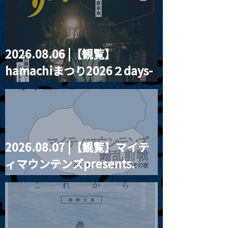
2026.08.06 |【観覧】
2026.02.01 |【観覧】昼)
2026.02.02 
hamachiまつり2026２days-
紗乃香 SANOKA FIRST
瑯ACOUSTIC LI
CONCERT
TOUR[sing for 
月見ル君想フ編②
2026.08.07 |【観覧】マイテ
ィマウンテンズpresents.
“HALL-IN-ONE”