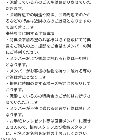
・泥酔している方のご入場はお断りさせていた
だきます。
・会場周辺での喫煙や飲酒、会場周辺でのたむ
ろなどの行為は近隣の方のご迷惑となりますの
で固く禁じます。
◆特典会に関する注意事項
・特典会参加希望のお客様は必ず物販にて特典
券をご購入の上、撮影をご希望のメンバーの列
にご整列ください。
・メンバーおよび衣装に触れる行為は一切禁止
となります。
・メンバーがお客様の私物を持つ／触れる等の
行為は禁止となります。
・撮影に時間の要するポーズ指定はお断りして
おります。
・泥酔している方の特典会のご参加はお断りさ
せていただきます。
・メンバーが不快に感じる発言や行為は禁止と
なります。
・お手紙やプレゼント等は直接メンバーに渡せ
ませんので、撮影スタッフ及び物販スタッフ
に、宛名とお名前を記載の上お渡しください。
2026.02