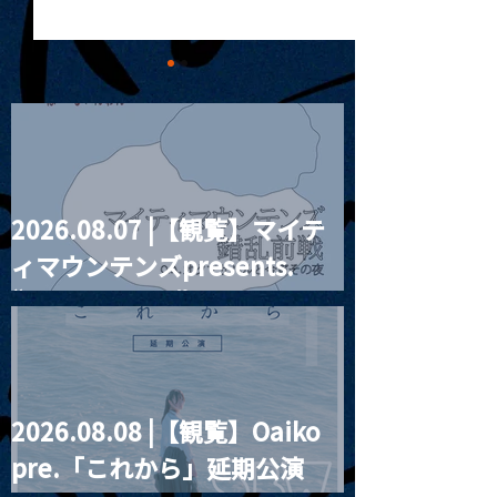
2026.08.07 |【観覧】マイテ
MoonRomantic
2021.03.20夜
ィマウンテンズpresents.
Channel1周年記念Live
『Payrin’s 桜
誕祭「卍解・千
“HALL-IN-ONE”
餅」』
2026.08.08 |【観覧】Oaiko
pre.「これから」延期公演