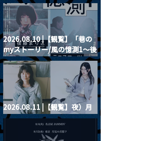
Blurred City Lights × 17歳
とベルリンの壁
2026.08.10 |【観覧】「巷の
myストーリー/風の憶測1～後
藤まりこアコースティック
violence POPとテニスコー
ツ」
2026.08.11 |【観覧】夜）月
見ル君想フpre. Sugar Shock