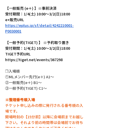
【一般販売 (e＋) 】※事前決済
受付期間：1/4(土) 10:00～3/2(日)18:00
e+販売URL 
https://eplus.jp/sf/detail/4242210001-
P0030001
【一般予約(TIGET) 】 ※予約取り置き
受付期間：1/4(土) 10:00～3/2(日)18:00
TIGET予約URL 
https://tiget.net/events/367298
❐入場順
①MLメンバー先行(e＋) A1～
②一般販売(e＋) B1～
③一般予約(TIGET) C1～
※整理番号順入場
チケット申し込みの際に発行される番号順の入
場です。
開場時刻の【15分前】以降に会場前までお越し
下さい。それより前の時間帯は会場前でお待ち