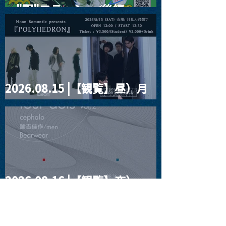
ー"訳"フラッシュ⚡️後編』
2026.08.15 |【観覧】昼）月
見ルpre.『POLYHEDRON』
2026.08.16 |【観覧】夜）
four dots vol.2