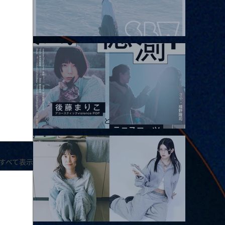
2026.08.08 |【観覧】Oaiko pre.「これから」延期公演 Blurred
City Lights × 17歳とベルリンの壁
2026.08.10 |【観覧】「巷のmyストーリー/風の憶測1～後藤まりこ
アコースティックviolence POPとテニスコーツ」
すべて表示