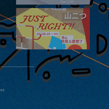
2026.08.16 |【観覧】夜）four dots vol.2
2026.08.19 |【観覧】JUST RIGHT!! vol.27
:00