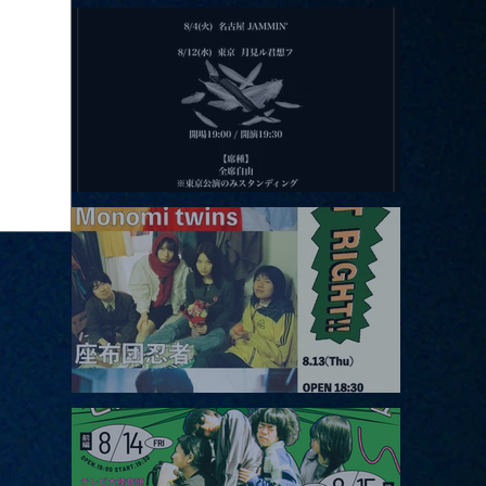
2026.08.11 |【観覧】夜）月見ル君想フpre. Sugar Shock
2026.08.12 |【観覧】田澤孝介 ソロワンマン 「Ballad Box 2026」
2026.08.13 |【観覧】JUST RIGHT!! vol.26