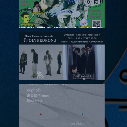
ol.2
2026.08.15 |【観覧】夜）『巷のmyストーリー/センター"訳"フラ
ッシュ⚡️後編』
2026.08.15 |【観覧】昼）月見ルpre.『POLYHEDRON』