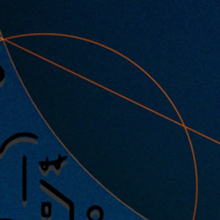
2025.04.01 |【観覧】月見ル君想
『ぽつり(と)』