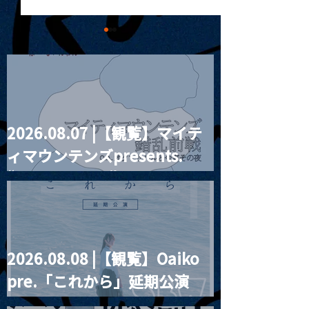
2026.08.07 |【観覧】マイテ
MoonRomantic
2021.03.20夜
ィマウンテンズpresents.
Channel1周年記念Live
『Payrin’s 桜
誕祭「卍解・千
“HALL-IN-ONE”
餅」』
2026.08.08 |【観覧】Oaiko
pre.「これから」延期公演
Blurred City Lights × 17歳