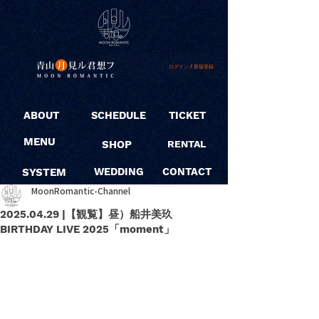
ログイン / 新規登録
ABOUT
SCHEDULE
TICKET
MENU
SHOP
RENTAL
SYSTEM
WEDDING
CONTACT
MoonRomantic-Channel
2025.04.29 |【観覧】昼）船井美玖
BIRTHDAY LIVE 2025「moment」