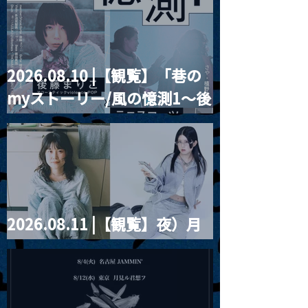
とベルリンの壁
2026.08.10 |【観覧】「巷の
myストーリー/風の憶測1～後
藤まりこアコースティック
violence POPとテニスコー
ツ」
2026.08.11 |【観覧】夜）月
見ル君想フpre. Sugar Shock