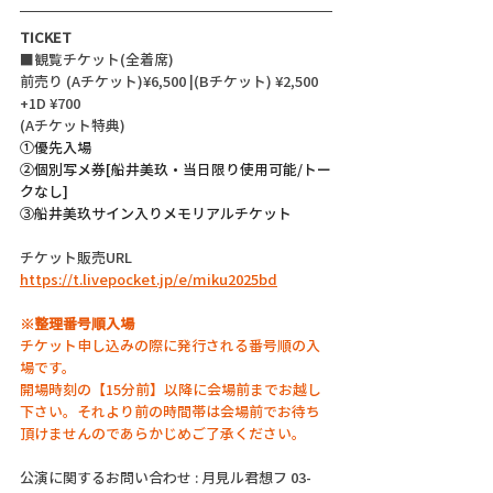
TICKET
■観覧チケット(全着席)
前売り (Aチケット)¥6,500 |(Bチケット) ¥2,500 
+1D ¥700
(Aチケット特典)
①優先入場
②個別写メ券[船井美玖・当日限り使用可能/トー
クなし]
③船井美玖サイン入りメモリアルチケット
チケット販売URL
https://t.livepocket.jp/e/miku2025bd
※整理番号順入場
チケット申し込みの際に発行される番号順の入
場です。
開場時刻の【15分前】以降に会場前までお越し
下さい。それより前の時間帯は会場前でお待ち
頂けませんのであらかじめご了承ください。
公演に関するお問い合わせ : 月見ル君想フ 03-