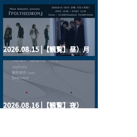
ー"訳"フラッシュ⚡️後編』
2026.08.15 |【観覧】昼）月
見ルpre.『POLYHEDRON』
2026.08.16 |【観覧】夜）
four dots vol.2