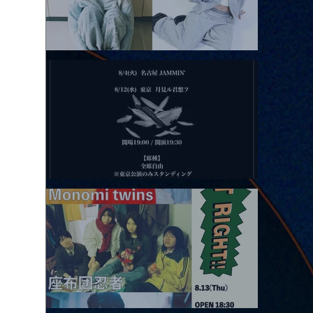
2026.08.11 |【観覧】夜）月見ル君想フpre. Sugar Shock
2026.08.12 |【観覧】田澤孝介 ソロワンマン 「Ballad Box 2026」