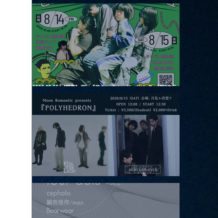
2026.08.13 |【観覧】JUST RIGHT!! vol.26
2026.08.15 |【観覧】夜）『巷のmyストーリー/センター"訳"フラ
ッシュ⚡️後編』
2026.08.15 |【観覧】昼）月見ルpre.『POLYHEDRON』