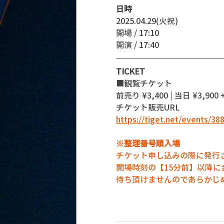
日時
2025.04.29(火祝)
開場 / 17:10
開演 / 17:40
TICKET
■観覧チケット
前売り ¥3,400 | 当日 ¥3,900 +
チケット販売URL
https://tiget.net/events/38
※整理番号順入場
チケット申し込みの際に発行
開場時刻の【15分前】以降
待ち頂けませんのであらかじ