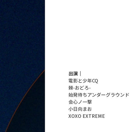
出演｜
電影と少年CQ
棘-おどろ-
始発待ちアンダーグラウンド
会心ノ一撃
小日向まお
XOXO EXTREME