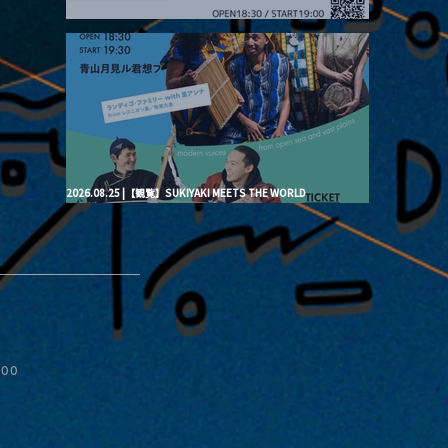
2026.08.20 |【観覧】月見ル君想フpre. “Brand New Moon #3”
2026.08.25 |【観覧】SUKIYAKI MEETS THE WORLD
presentsLINDIGO FAMILY with ANNA SATO, ODUCHU modern
voices from open sea and vast plains
ive
:00