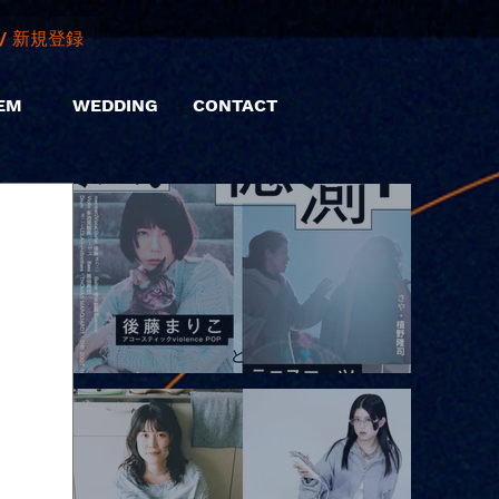
/ 新規登録
EM
WEDDING
CONTACT
2026.08.10 |【観覧】「巷のmyストーリー/風の憶測1～後藤まりこ
アコースティックviolence POPとテニスコーツ」