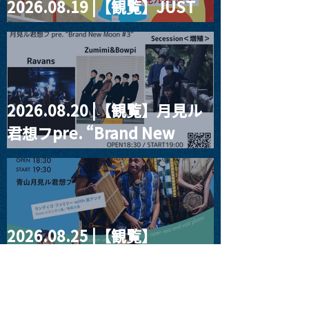
2026.08.19 |【観覧】JUST
RIGHT!! vol.27
2026.08.20 |【観覧】月見ル
君想フpre. “Brand New
Moon #3”
2026.08.25 |【観覧】
SUKIYAKI MEETS THE
WORLD presentsLINDIGO
FAMILY with ANNA SATO,