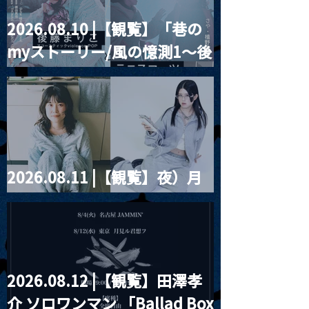
2026.08.10 |【観覧】「巷の
MoonRomantic
2021.03.20夜
myストーリー/風の憶測1～後
Channel1周年記念Live
『Payrin’s 桜
誕祭「卍解・千
藤まりこアコースティック
餅」』
violence POPとテニスコー
ツ」
2026.08.11 |【観覧】夜）月
見ル君想フpre. Sugar Shock
2026.08.12 |【観覧】田澤孝
介 ソロワンマン 「Ballad Box