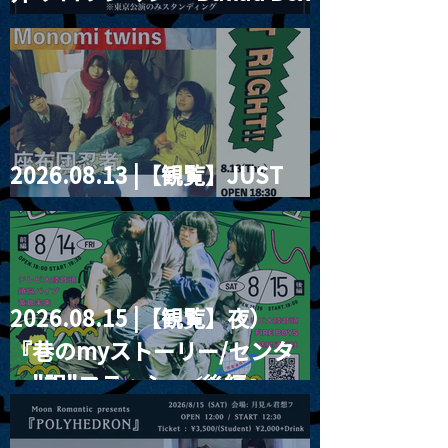
2026」
2026.08.13 |【観覧】JUST
RIGHT!! vol.26
2026.08.15 |【観覧】夜）
『巷のmyストーリー/センタ
ー"訳"フラッシュ⚡️後編』