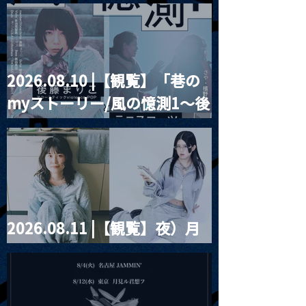
Blurred City Lights × 17歳
とベルリンの壁
2026.08.10 |【観覧】「巷の
myストーリー/風の憶測1～後
藤まりこアコースティック
violence POPとテニスコー
ツ」
2026.08.11 |【観覧】夜）月
見ル君想フpre. Sugar Shock