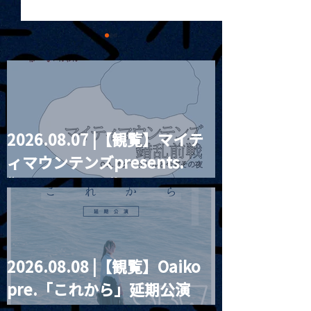
2026.08.07 |【観覧】マイテ
2025.06.02 | P
2025.06.01 昼） |【観
ィマウンテンズpresents.
RENTAL
覧】SOWA ONEMAN
LIVE「おかえり、私！
“HALL-IN-ONE”
2026.08.08 |【観覧】Oaiko
pre.「これから」延期公演