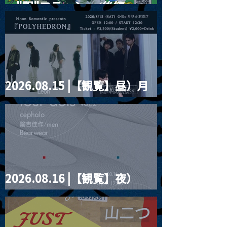
ー"訳"フラッシュ⚡️後編』
2026.08.15 |【観覧】昼）月
見ルpre.『POLYHEDRON』
2026.08.16 |【観覧】夜）
four dots vol.2