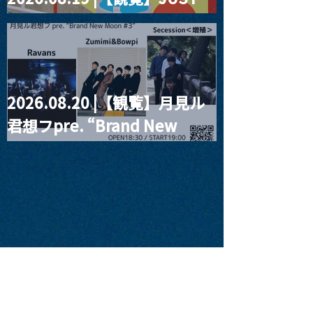
RIGHT!! vol.27
2026.08.20 |【観覧】月見ル
君想フpre. “Brand New
Moon #3”