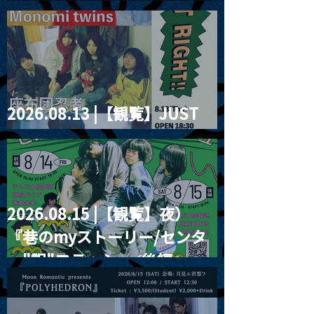
2026」
2026.08.13 |【観覧】JUST
RIGHT!! vol.26
2026.08.15 |【観覧】夜）
『巷のmyストーリー/センタ
ー"訳"フラッシュ⚡️後編』