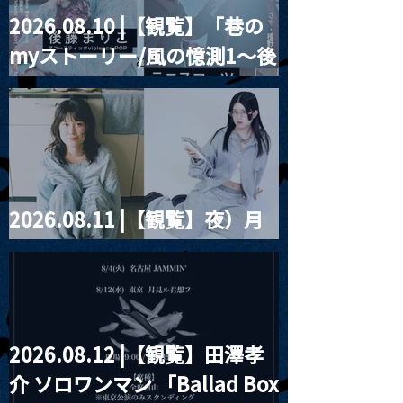
2026.08.10 |【観覧】「巷の
myストーリー/風の憶測1～後
藤まりこアコースティック
violence POPとテニスコー
ツ」
2026.08.11 |【観覧】夜）月
見ル君想フpre. Sugar Shock
2026.08.12 |【観覧】田澤孝
介 ソロワンマン 「Ballad Box