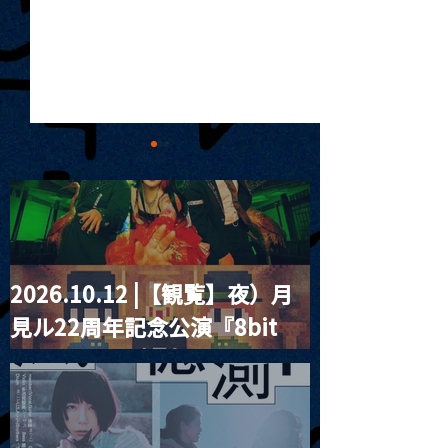
2026.10.12 |【観覧】夜）月
MoonRomantic
2021.03.20夜
見ル22周年記念公演『8bit
Channel1周年記念Live
『Payrin’s 桜
誕祭「卍解・千
strawberry』
餅」』