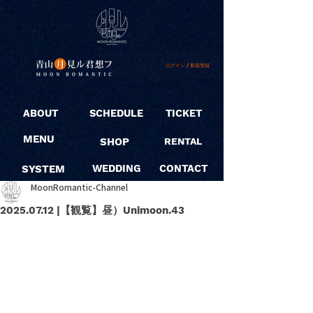
ログイン / 新規登録
ABOUT
SCHEDULE
TICKET
MENU
SHOP
RENTAL
SYSTEM
WEDDING
CONTACT
MoonRomantic-Channel
2025.07.12 |【観覧】昼）Unimoon.43