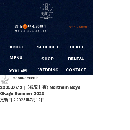
ログイン / 新規登録
ABOUT
SCHEDULE
TICKET
MENU
SHOP
RENTAL
SYSTEM
WEDDING
CONTACT
MoonRomantic
2025.07.12 |【観覧】夜) Northern Boys
Okage Summer 2025
更新日：
2025年7月12日