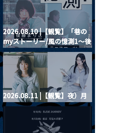
2026.08.10 |【観覧】「巷の
MoonRomantic
2021.03.20夜
myストーリー/風の憶測1～後
Channel1周年記念Live
『Payrin’s 桜
誕祭「卍解・千
藤まりこアコースティック
餅」』
violence POPとテニスコー
ツ」
2026.08.11 |【観覧】夜）月
見ル君想フpre. Sugar Shock