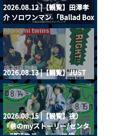
2026.08.12 |【観覧】田澤孝
介 ソロワンマン 「Ballad Box
2026」
2026.08.13 |【観覧】JUST
RIGHT!! vol.26
2026.08.15 |【観覧】夜）
『巷のmyストーリー/センタ
ー"訳"フラッシュ⚡️後編』