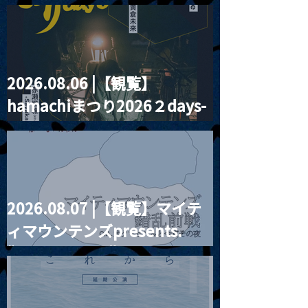
2026.08.06 |【観覧】
MoonRomantic
2021.03.20夜
hamachiまつり2026２days-
Channel1周年記念Live
『Payrin’s 桜
誕祭「卍解・千
月見ル君想フ編②
餅」』
2026.08.07 |【観覧】マイテ
ィマウンテンズpresents.
“HALL-IN-ONE”