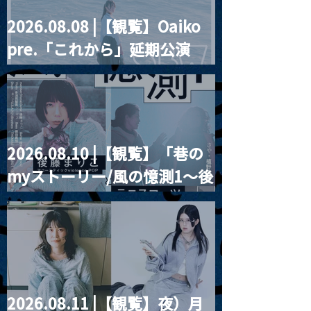
2026.08.08 |【観覧】Oaiko
pre.「これから」延期公演
Blurred City Lights × 17歳
とベルリンの壁
2026.08.10 |【観覧】「巷の
myストーリー/風の憶測1～後
藤まりこアコースティック
violence POPとテニスコー
ツ」
2026.08.11 |【観覧】夜）月