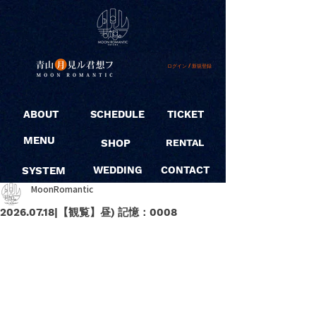
ログイン / 新規登録
ABOUT
SCHEDULE
TICKET
MENU
SHOP
RENTAL
SYSTEM
WEDDING
CONTACT
MoonRomantic
2026.07.18|【観覧】昼) 記憶：0008