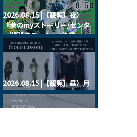
2026.08.15 |【観覧】夜）
『巷のmyストーリー/センタ
ー"訳"フラッシュ⚡️後編』
2026.08.15 |【観覧】昼）月
見ルpre.『POLYHEDRON』