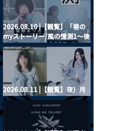
2026.08.10 |【観覧】「巷の
MoonRomantic
2021.03.20夜
myストーリー/風の憶測1～後
Channel1周年記念Live
『Payrin’s 桜
誕祭「卍解・千
藤まりこアコースティック
餅」』
violence POPとテニスコー
ツ」
2026.08.11 |【観覧】夜）月
見ル君想フpre. Sugar Shock