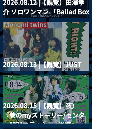
2026.08.12 |【観覧】田澤孝
介 ソロワンマン 「Ballad Box
2026」
2026.08.13 |【観覧】JUST
RIGHT!! vol.26
2026.08.15 |【観覧】夜）
『巷のmyストーリー/センタ
ー"訳"フラッシュ⚡️後編』