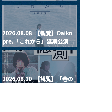
“HALL-IN-ONE”
2026.08.08 |【観覧】Oaiko
pre.「これから」延期公演
Blurred City Lights × 17歳
とベルリンの壁
2026.08.10 |【観覧】「巷の
myストーリー/風の憶測1～後
藤まりこアコースティック
violence POPとテニスコー
ツ」