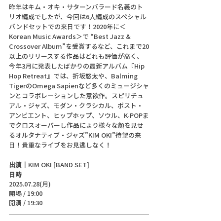
昨年はキム・オキ・サターンバラード名義のト
リオ編成でしたが、今回は6人編成のスペシャル
バンドセットでの来日です！2020年に＜
Korean Music Awards＞で “Best Jazz & 
Crossover Album”を受賞するなど、これまで20
以上のリリースする作品はどれも評価が高く、
今年3月に発表したばかりの最新アルバム『Hip 
Hop Retreat』では、折坂悠太や、Balming 
TigerのOmega Sapienなど多くのミュージシャ
ンとコラボレーションした意欲作。スピリチュ
アル・ジャズ、モダン・クラシカル、ポスト・
アンビエント、ヒップホップ、ソウル、K-POPま
でクロスオーバーし作品により様々な顔を見せ
るオルタナティブ・ジャズ”KIM OKI”待望の来
日！貴重なライブをお見逃しなく！
出演｜
KIM OKI [BAND SET]
日時
2025.07.28(月)
開場 / 19:00
開演 / 19:30