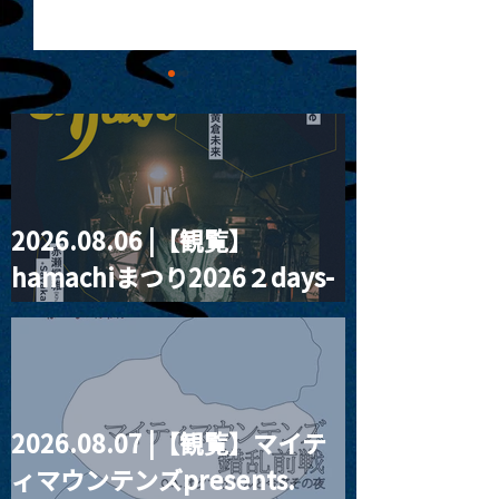
2026.08.06 |【観覧】
MoonRomantic
2021.03.20夜
hamachiまつり2026２days-
Channel1周年記念Live
『Payrin’s 桜
誕祭「卍解・千
月見ル君想フ編②
餅」』
2026.08.07 |【観覧】マイテ
ィマウンテンズpresents.