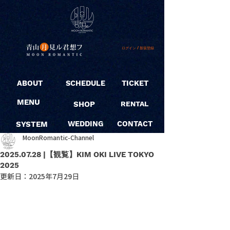
ログイン / 新規登録
ABOUT
SCHEDULE
TICKET
MENU
SHOP
RENTAL
SYSTEM
WEDDING
CONTACT
MoonRomantic-Channel
2025.07.28 |【観覧】KIM OKI LIVE TOKYO
2025
更新日：
2025年7月29日