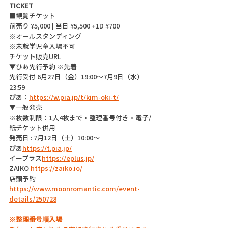
TICKET
■観覧チケット
前売り ¥5,000 | 当日 ¥5,500 +1D ¥700
※オールスタンディング
※未就学児童入場不可
チケット販売URL
▼ぴあ先行予約 ※先着
先行受付 6月27日（金）19:00〜7月9日（水）
23:59
ぴあ：
https://w.pia.jp/t/kim-oki-t/
▼一般発売
※枚数制限：1人4枚まで・整理番号付き・電子/
紙チケット併用
発売日 : 7月12日（土）10:00〜
ぴあ
https://t.pia.jp/
イープラス
https://
eplus.jp/
ZAIKO 
https://zaiko.io/
店頭予約
https://www.moonromantic.com/event-
details/250728
※整理番号順入場