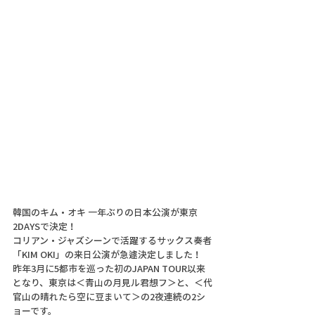
韓国のキム・オキ 一年ぶりの日本公演が東京
2DAYSで決定！
コリアン・ジャズシーンで活躍するサックス奏者
「KIM OKI」の来日公演が急遽決定しました！
昨年3月に5都市を巡った初のJAPAN TOUR以来
となり、東京は＜青山の月見ル君想フ＞と、＜代
官山の晴れたら空に豆まいて＞の2夜連続の2シ
ョーです。