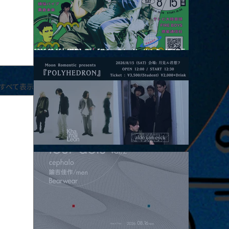
2026.08.15 |【観覧】夜）『巷のmyストーリー/センター"訳"フラ
ッシュ⚡️後編』
すべて表示
2026.08.15 |【観覧】昼）月見ルpre.『POLYHEDRON』