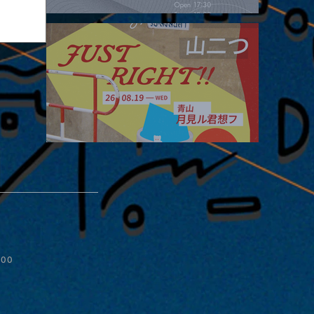
2026.08.16 |【観覧】夜）four dots vol.2
2026.08.19 |【観覧】JUST RIGHT!! vol.27
また
:00