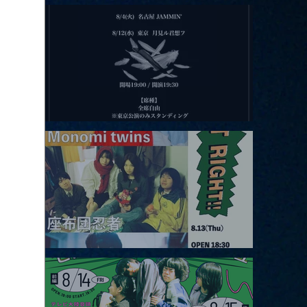
2026.08.11 |【観覧】夜）月見ル君想フpre. Sugar Shock
2026.08.12 |【観覧】田澤孝介 ソロワンマン 「Ballad Box 2026」
2026.08.13 |【観覧】JUST RIGHT!! vol.26