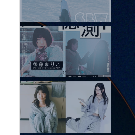
2026.08.08 |【観覧】Oaiko pre.「これから」延期公演 Blurred
City Lights × 17歳とベルリンの壁
2026.08.10 |【観覧】「巷のmyストーリー/風の憶測1～後藤まりこ
アコースティックviolence POPとテニスコーツ」