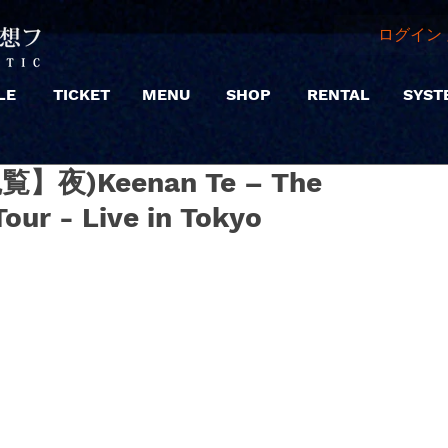
ログイン 
LE
TICKET
MENU
SHOP
RENTAL
SYST
観覧】夜)Keenan Te – The
Tour - Live in Tokyo