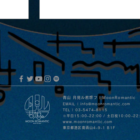
rs 『生き
2025.08.02 |【観覧+配信】昼）は
青山 月見ル君想フ | MoonRomantic
く1stワンマンライブ“82JAM”
EMAIL |
info@moonromantic.com
TEL | 03-5474-8115
※平日15:00-22:00 / 土日祝10:00-22
www.moonromantic.com
​東京都港区南青山4-9-1 B1F