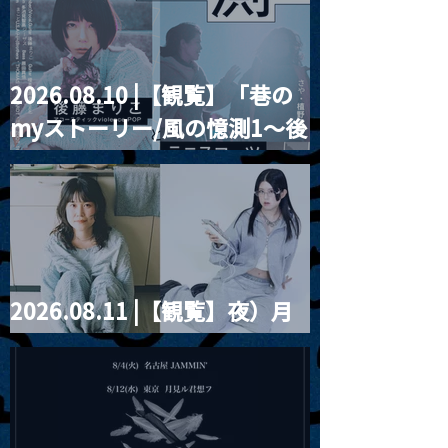
2026.08.10 |【観覧】「巷の
MoonRomantic
2021.03.20夜
myストーリー/風の憶測1～後
Channel1周年記念Live
『Payrin’s 桜
誕祭「卍解・千
藤まりこアコースティック
餅」』
violence POPとテニスコー
ツ」
2026.08.11 |【観覧】夜）月
見ル君想フpre. Sugar Shock