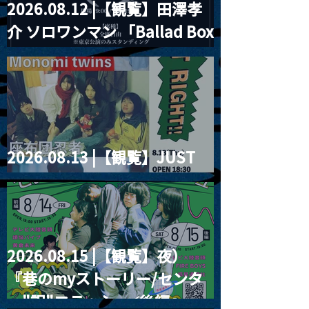
2026.08.12 |【観覧】田澤孝
介 ソロワンマン 「Ballad Box
2026」
2026.08.13 |【観覧】JUST
RIGHT!! vol.26
2026.08.15 |【観覧】夜）
『巷のmyストーリー/センタ
ー"訳"フラッシュ⚡️後編』