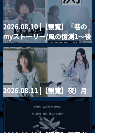
2026.08.10 |【観覧】「巷の
MoonRomantic
2021.03.20夜
myストーリー/風の憶測1～後
Channel1周年記念Live
『Payrin’s 桜
誕祭「卍解・千
藤まりこアコースティック
餅」』
violence POPとテニスコー
ツ」
2026.08.11 |【観覧】夜）月
見ル君想フpre. Sugar Shock