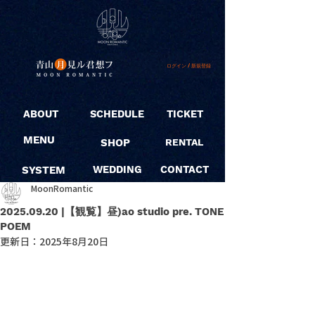
ログイン / 新規登録
ABOUT
SCHEDULE
TICKET
MENU
SHOP
RENTAL
SYSTEM
WEDDING
CONTACT
MoonRomantic
2025.09.20 |【観覧】昼)ao studio pre. TONE
POEM
更新日：
2025年8月20日