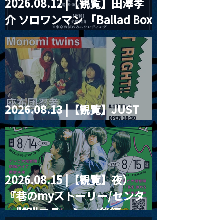
2026.08.12 |【観覧】田澤孝
介 ソロワンマン 「Ballad Box
2026」
2026.08.13 |【観覧】JUST
RIGHT!! vol.26
2026.08.15 |【観覧】夜）
『巷のmyストーリー/センタ
ー"訳"フラッシュ⚡️後編』