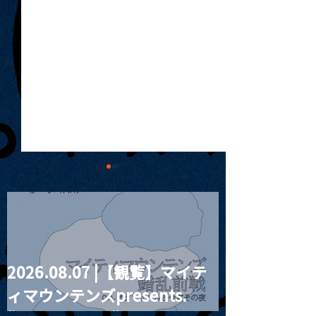
2026.08.07 |【観覧】マイテ
MoonRomantic
2021.03.20夜
ィマウンテンズpresents.
Channel1周年記念Live
『Payrin’s 桜
誕祭「卍解・千