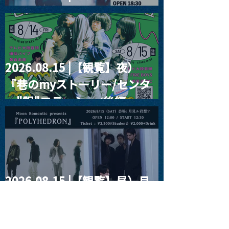
RIGHT!! vol.26
2026.08.15 |【観覧】夜）
『巷のmyストーリー/センタ
ー"訳"フラッシュ⚡️後編』
2026.08.15 |【観覧】昼）月
見ルpre.『POLYHEDRON』