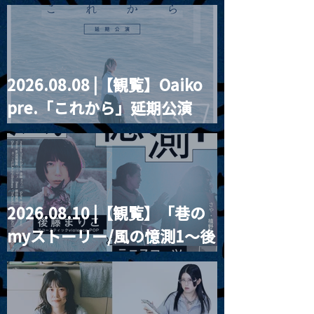
“HALL-IN-ONE”
餅」』
2026.08.08 |【観覧】Oaiko
pre.「これから」延期公演
Blurred City Lights × 17歳
とベルリンの壁
2026.08.10 |【観覧】「巷の
myストーリー/風の憶測1～後
藤まりこアコースティック
violence POPとテニスコー
ツ」