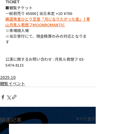
TICKET
■観覧チケット
一般前売り ¥5000 | 当日未定 +1D ¥700
横道侑里ひとり芝居「月になりたかった星」 | 青
山月見ル君想フMOONROMANTIC
※来場順入場
※当日受付にて、現金精算のみの対応となりま
す
公演に関するお問い合わせ : 月見ル君想フ 03-
5474-8115
2025.10
観覧イベント
関連記事
すべて表示