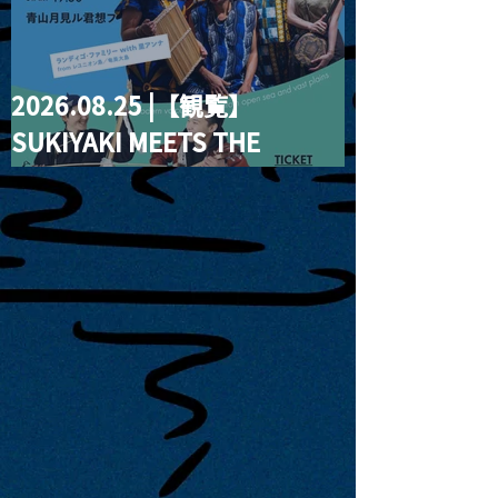
2026.08.25 |【観覧】
SUKIYAKI MEETS THE
WORLD presentsLINDIGO
FAMILY with ANNA SATO,
ODUCHU modern voices
from open sea and vast
plains