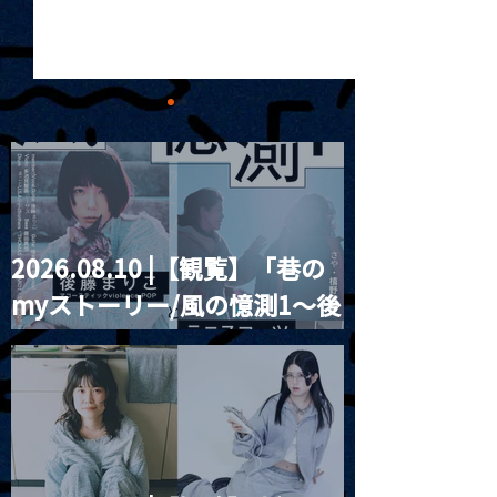
2026.08.10 |【観覧】「巷の
MoonRomantic
2021.03.20夜
myストーリー/風の憶測1～後
Channel1周年記念Live
『Payrin’s 桜
誕祭「卍解・千
藤まりこアコースティック
餅」』
violence POPとテニスコー
ツ」