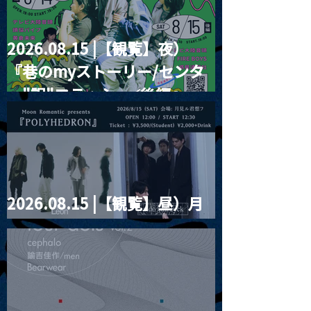
2026.08.15 |【観覧】夜）
『巷のmyストーリー/センタ
ー"訳"フラッシュ⚡️後編』
2026.08.15 |【観覧】昼）月
見ルpre.『POLYHEDRON』