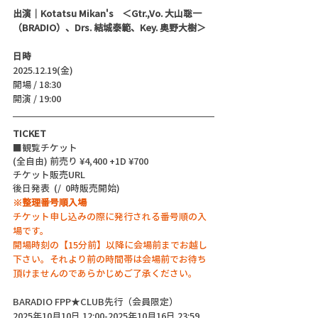
出演｜Kotatsu Mikan's    ＜Gtr.,Vo. 大山聡一
（BRADIO）、Drs. 結城泰範、Key. 奥野大樹＞
日時
2025.12.19(金)
開場 / 18:30
開演 / 19:00 
TICKET
■観覧チケット
(全自由) 前売り ¥4,400 +1D ¥700
チケット販売URL
後日発表  (/  0時販売開始)
※整理番号順入場
チケット申し込みの際に発行される番号順の入
場です。
開場時刻の【15分前】以降に会場前までお越し
下さい。それより前の時間帯は会場前でお待ち
頂けませんのであらかじめご了承ください。
BARADIO FPP★CLUB先行（会員限定）
2025年10月10日 12:00-2025年10月16日 23:59