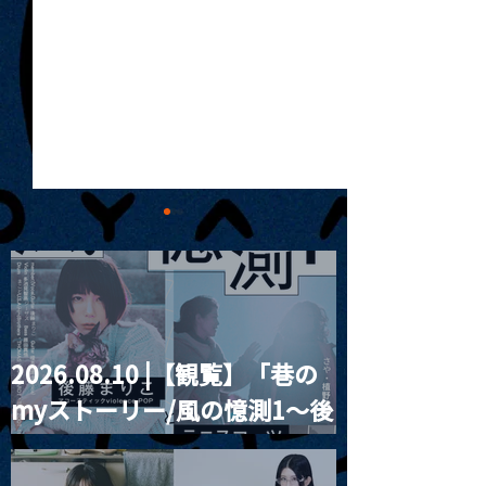
2026.08.10 |【観覧】「巷の
MoonRomantic
2021.03.20夜
myストーリー/風の憶測1～後
Channel1周年記念Live
『Payrin’s 桜
誕祭「卍解・千
藤まりこアコースティック
餅」』
violence POPとテニスコー