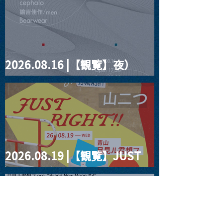
2026.08.16 |【観覧】夜）
four dots vol.2
2026.08.19 |【観覧】JUST
RIGHT!! vol.27