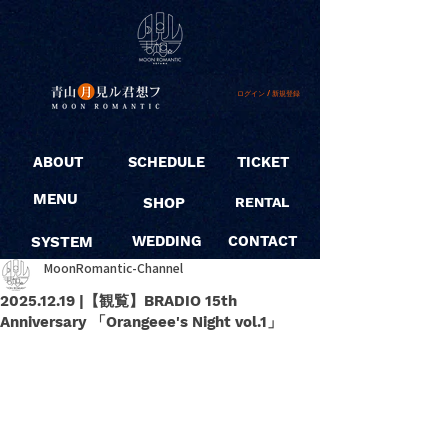
ログイン / 新規登録
ABOUT
SCHEDULE
TICKET
MENU
SHOP
RENTAL
SYSTEM
WEDDING
CONTACT
MoonRomantic-Channel
2025.12.19 |【観覧】BRADIO 15th
Anniversary 「Orangeee's Night vol.1」