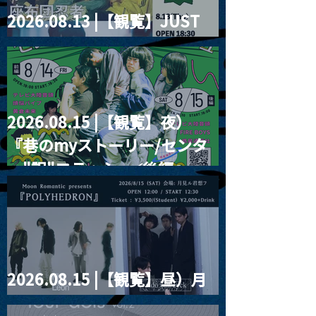
2026.08.13 |【観覧】JUST
RIGHT!! vol.26
2026.08.15 |【観覧】夜）
『巷のmyストーリー/センタ
ー"訳"フラッシュ⚡️後編』
2026.08.15 |【観覧】昼）月
見ルpre.『POLYHEDRON』