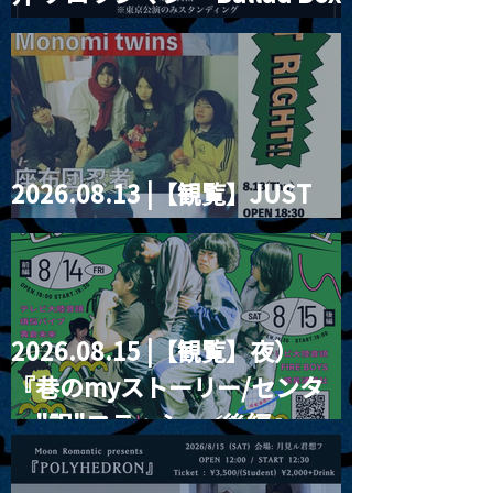
2026」
2026.08.13 |【観覧】JUST
RIGHT!! vol.26
2026.08.15 |【観覧】夜）
『巷のmyストーリー/センタ
ー"訳"フラッシュ⚡️後編』