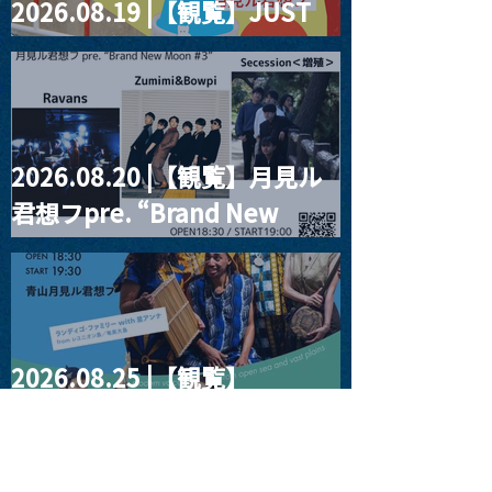
2026.08.19 |【観覧】JUST
RIGHT!! vol.27
2026.08.20 |【観覧】月見ル
君想フpre. “Brand New
Moon #3”
2026.08.25 |【観覧】
SUKIYAKI MEETS THE
WORLD presentsLINDIGO
FAMILY with ANNA SATO,