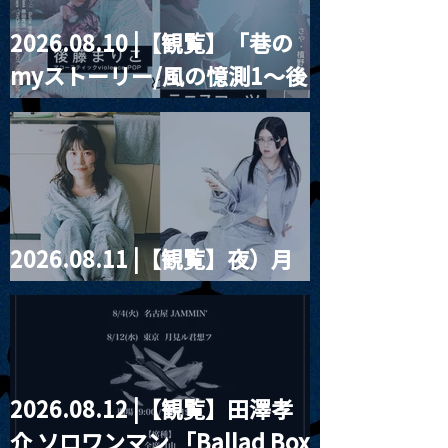
2026.08.10 |【観覧】「巷の
MoonRomantic
2021.03.20夜
myストーリー/風の憶測1～後
Channel1周年記念Live
『Payrin’s 桜
誕祭「卍解・千
藤まりこアコースティック
餅」』
violence POPとテニスコー
ツ」
2026.08.11 |【観覧】夜）月
見ル君想フpre. Sugar Shock
2026.08.12 |【観覧】田澤孝
介 ソロワンマン 「Ballad Box