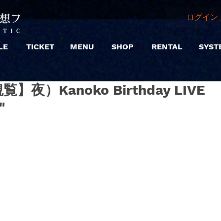
ログイン 
LE
TICKET
MENU
SHOP
RENTAL
SYST
【観覧】夜）Kanoko Birthday LIVE
"