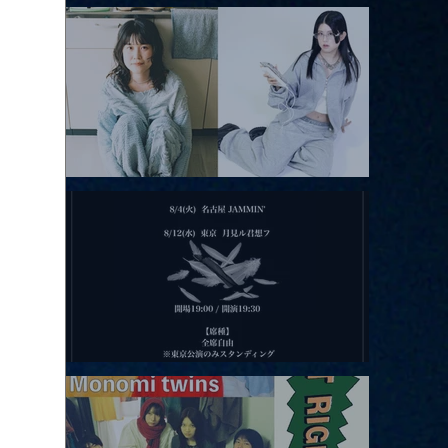
アコースティックviolence POPとテニスコーツ」
2026.08.11 |【観覧】夜）月見ル君想フpre. Sugar Shock
2026.08.12 |【観覧】田澤孝介 ソロワンマン 「Ballad Box 2026」