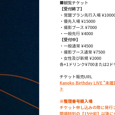
■観覧チケット
【受付終了】
・覚醒プラン先行入場 ¥1000
・優先入場 ¥15000
・撮影ブース ¥7000
・一般先行 ¥4000
【受付中】
・一般通常 ¥4500
・撮影ブース通常 ¥7500
・女性及び新規 ¥2000
各+1ドリンク¥700または2ド
チケット販売URL
Kanoko Birthday L
ト
※整理番号順入場
チケット申し込みの際に発行
開場時刻の【15分前】以降