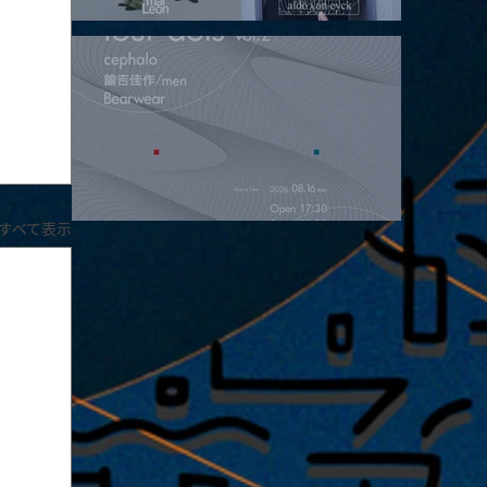
2026.08.15 |【観覧】昼）月見ルpre.『POLYHEDRON』
すべて表示
2026.08.16 |【観覧】夜）four dots vol.2