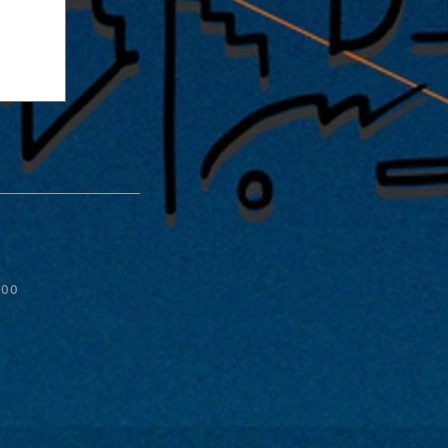
:00
ス
宴-』