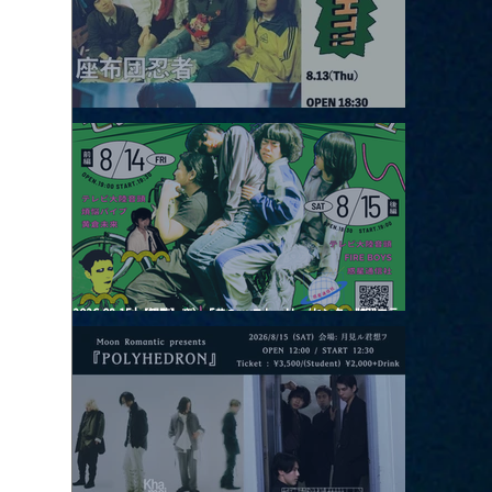
2026.08.13 |【観覧】JUST RIGHT!! vol.26
2026.08.15 |【観覧】夜）『巷のmyストーリー/センター"訳"フラ
ッシュ⚡️後編』