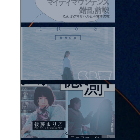
2026.08.07 |【観覧】マイティマウンテンズpresents. “HALL-IN-
ONE”
2026.08.08 |【観覧】Oaiko pre.「これから」延期公演 Blurred
City Lights × 17歳とベルリンの壁
2026.08.10 |【観覧】「巷のmyストーリー/風の憶測1～後藤まりこ