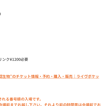
0
リンク¥1200必要
IVE "未確認生物”のチケット情報・予約・購入・販売｜ライヴポケッ
される番号順の入場です。
に会場前までお越し下さい。それより前の時間帯は会場前でお