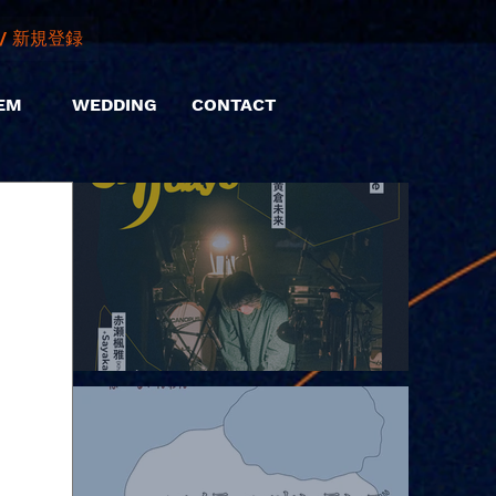
/ 新規登録
EM
WEDDING
CONTACT
2026.08.06 |【観覧】hamachiまつり2026２days-月見ル君想フ編
②