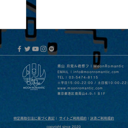
青山 月見ル君想フ | MoonRomantic
EMAIL |
info@moonromantic.com
TEL | 03-5474-8115
※平日15:00-22:00 / 土日祝10:00-22
www.moonromantic.com
】
​東京都港区南青山4-9-1 B1F
2026.01.04 |【観覧】ヤマトパンク
Live&Talk『酔心新年会-2026良心
特定商取引法に基づく表記
|
サイトご利用規約
|
決済ご利用規約
copyright since 2020