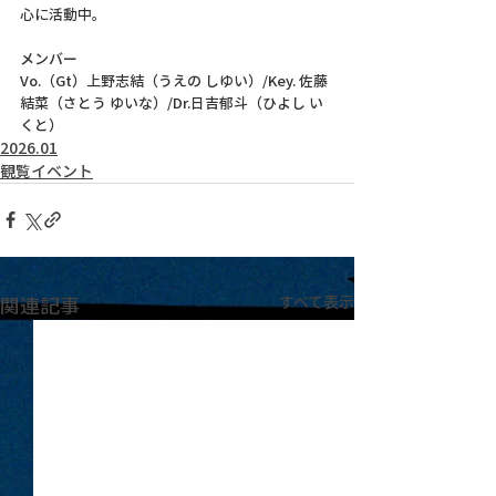
心に活動中。
メンバー
Vo.（Gt）上野志結（うえの しゆい）/Key. 佐藤
結菜（さとう ゆいな）/Dr.日吉郁斗（ひよし い
くと）
2026.01
観覧イベント
関連記事
すべて表示