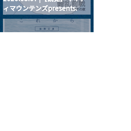
ィマウンテンズpresents.
“HALL-IN-ONE”
2026.08.08 |【観覧】Oaiko
pre.「これから」延期公演
Blurred City Lights × 17歳
とベルリンの壁
2026.08.10 |【観覧】「巷の
myストーリー/風の憶測1～後
藤まりこアコースティック