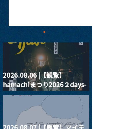
2026.08.06 |【観覧】
MoonRomantic
2021.03.20夜
hamachiまつり2026２days-
Channel1周年記念Live
『Payrin’s 桜
誕祭「卍解・千
月見ル君想フ編②
餅」』
2026.08.07 |【観覧】マイテ