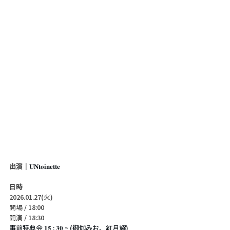
出演｜
𝐔𝐍𝐭𝐨𝐢𝐧𝐞𝐭𝐭𝐞
日時
2026.01.27(火)
開場 / 18:00
開演 / 18:30 
事前特典会 𝟏𝟓 : 𝟑𝟎 ~ (御伽みお、紅月耀)