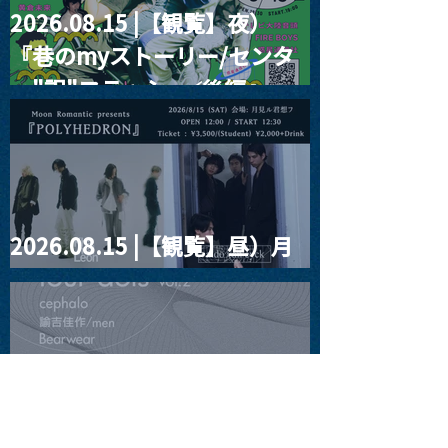
2026.08.15 |【観覧】夜）
『巷のmyストーリー/センタ
ー"訳"フラッシュ⚡️後編』
2026.08.15 |【観覧】昼）月
見ルpre.『POLYHEDRON』
2026.08.16 |【観覧】夜）