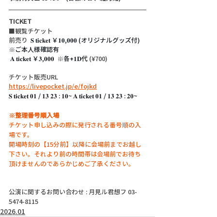
TICKET
■観覧チケット
前売り 
 𝐒 𝐭𝐢𝐜𝐤𝐞𝐭 ￥𝟏𝟎,𝟎𝟎𝟎 (オリジナルグッズ付) 
※ご本人様確認有
 𝐀 𝐭𝐢𝐜𝐤𝐞𝐭 ￥𝟑,𝟎𝟎𝟎  ※各+𝟏𝐃代
 (¥700)
チケット販売URL
https://livepocket.jp/e/fojkd
𝐒 𝐭𝐢𝐜𝐤𝐞𝐭 𝟎𝟏 / 𝟏𝟑 𝟐𝟑 : 𝟏𝟎~ 𝐀 𝐭𝐢𝐜𝐤𝐞𝐭 𝟎𝟏 / 𝟏𝟑 𝟐𝟑 : 𝟐𝟎~
※整理番号順入場
チケット申し込みの際に発行される番号順の入
場です。
開場時刻の【15分前】以降に会場前までお越し
下さい。それより前の時間帯は会場前でお待ち
頂けませんのであらかじめご了承ください。
公演に関するお問い合わせ : 月見ル君想フ 03-
5474-8115
2026.01