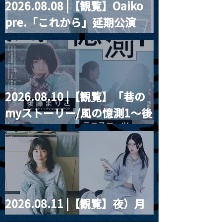
2026.08.08 |【観覧】Oaiko
pre.「これから」延期公演
Blurred City Lights × 17歳
とベルリンの壁
2026.08.10 |【観覧】「巷の
myストーリー/風の憶測1～後
藤まりこアコースティック
violence POPとテニスコー
ツ」
2026.08.11 |【観覧】夜）月
見ル君想フpre. Sugar Shock