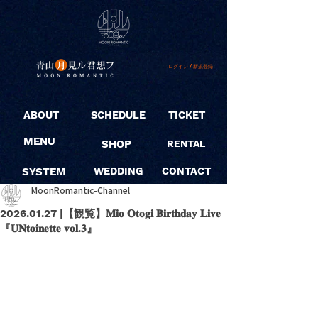
ログイン / 新規登録
ABOUT
SCHEDULE
TICKET
MENU
SHOP
RENTAL
SYSTEM
WEDDING
CONTACT
MoonRomantic-Channel
2026.01.27 |【観覧】𝐌𝐢𝐨 𝐎𝐭𝐨𝐠𝐢 𝐁𝐢𝐫𝐭𝐡𝐝𝐚𝐲 𝐋𝐢𝐯𝐞
『𝐔𝐍𝐭𝐨𝐢𝐧𝐞𝐭𝐭𝐞 𝐯𝐨𝐥.𝟑』