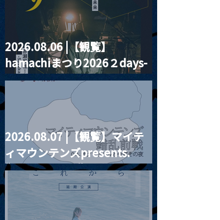
2026.08.06 |【観覧】
2026.01.04 |【観覧】ヤ
2026.01.05 
hamachiまつり2026２days-
マトパンクス
『新春月見ル新
Live&Talk『酔心新年
伝説-』
月見ル君想フ編②
会-2026良心宴-』
2026.08.07 |【観覧】マイテ
ィマウンテンズpresents.
“HALL-IN-ONE”