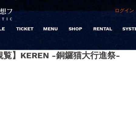
ログイン 
LE
TICKET
MENU
SHOP
RENTAL
SYST
 |【観覧】KEREN -銅鑼猫大行進祭-