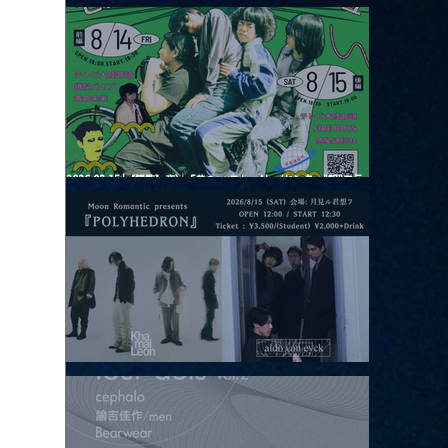
2026.08.13 |【観覧】JUST RIGHT!! vol.26
2026.08.15 |【観覧】夜）『巷のmyストーリー/センター"訳"フラ
ッシュ⚡️後編』
2026.08.15 |【観覧】昼）月見ルpre.『POLYHEDRON』