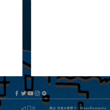
青山 月見ル君想フ | MoonRomantic