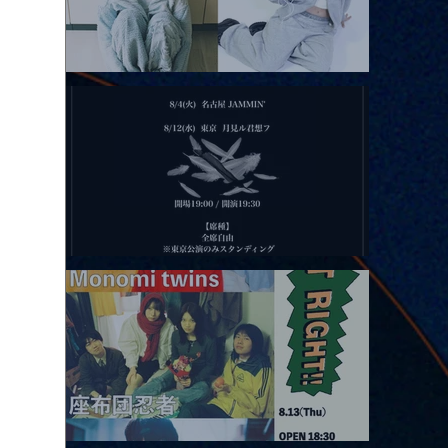
2026.08.11 |【観覧】夜）月見ル君想フpre. Sugar Shock
2026.08.12 |【観覧】田澤孝介 ソロワンマン 「Ballad Box 2026」