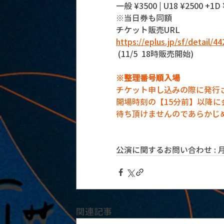
一般 ¥3500 | U18 ¥2500 +1D 
※当日券も同額
チケット販売URL
https://eplus.jp/sf/detail/
 (11/5  18時販売開始)
※整理番号順入場
チケット申し込みの際に発行
開場時刻の【15分前】以降
待ち頂けませんのであらかじ
公演に関するお問い合わせ : 月見ル
関連記事