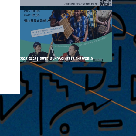
2026.08.20 |【観覧】月見ル君想フpre. “Brand New Moon #3”
2026.08.25 |【観覧】SUKIYAKI MEETS THE WORLD
presentsLINDIGO FAMILY with ANNA SATO, ODUCHU modern
voices from open sea and vast plains