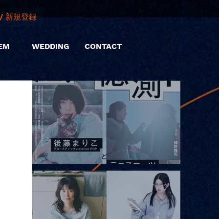
/ 新規登録
EM
WEDDING
CONTACT
2026.08.10 |【観覧】「巷のmyストーリー/風の憶測1～後藤まりこ
アコースティックviolence POPとテニスコーツ」