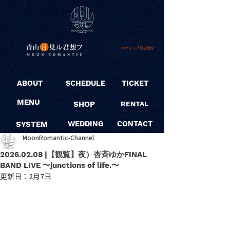
ログイン / 新規登録
ABOUT
SCHEDULE
TICKET
MENU
SHOP
RENTAL
SYSTEM
WEDDING
CONTACT
MoonRomantic-Channel
2026.02.08 |【観覧】夜）杏斉ゆかFINAL
BAND LIVE 〜junctions of life.〜
更新日：
2月7日