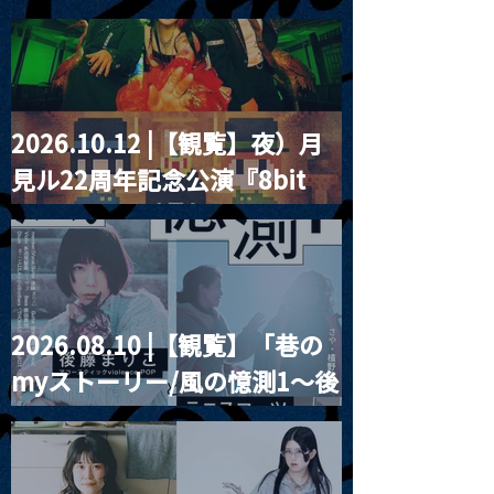
2026.10.12 |【観覧】夜）月
2026.02.01 |【観覧】昼)
2026.02.02 
見ル22周年記念公演『8bit
紗乃香 SANOKA FIRST
瑯ACOUSTIC LI
CONCERT
TOUR[sing for 
strawberry』
2026.08.10 |【観覧】「巷の
myストーリー/風の憶測1～後
藤まりこアコースティック
violence POPとテニスコー
ツ」