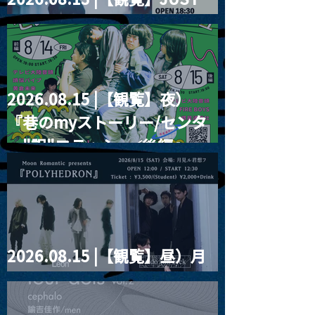
RIGHT!! vol.26
2026.08.15 |【観覧】夜）
『巷のmyストーリー/センタ
ー"訳"フラッシュ⚡️後編』
2026.08.15 |【観覧】昼）月
見ルpre.『POLYHEDRON』