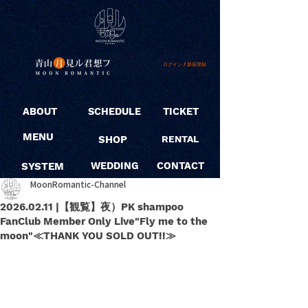
ログイン / 新規登録
ABOUT
SCHEDULE
TICKET
MENU
SHOP
RENTAL
SYSTEM
WEDDING
CONTACT
MoonRomantic-Channel
2026.02.11 |【観覧】夜）PK shampoo
FanClub Member Only Live"Fly me to the
moon"≪THANK YOU SOLD OUT!!≫