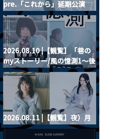
pre.「これから」延期公演
Blurred City Lights × 17歳
とベルリンの壁
2026.08.10 |【観覧】「巷の
myストーリー/風の憶測1～後
藤まりこアコースティック
violence POPとテニスコー
ツ」
2026.08.11 |【観覧】夜）月
見ル君想フpre. Sugar Shock