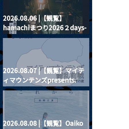
2026.08.06 |【観覧】
MoonRomantic
2021.03.20夜
hamachiまつり2026２days-
Channel1周年記念Live
『Payrin’s 桜
誕祭「卍解・千
月見ル君想フ編②
餅」』
2026.08.07 |【観覧】マイテ
ィマウンテンズpresents.
“HALL-IN-ONE”
2026.08.08 |【観覧】Oaiko