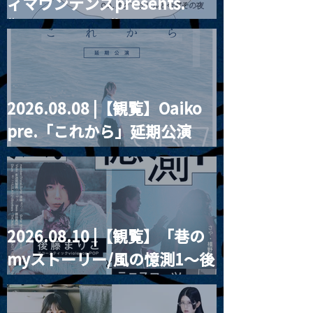
ィマウンテンズpresents.
“HALL-IN-ONE”
2026.08.08 |【観覧】Oaiko
pre.「これから」延期公演
Blurred City Lights × 17歳
とベルリンの壁
2026.08.10 |【観覧】「巷の
myストーリー/風の憶測1～後
藤まりこアコースティック
violence POPとテニスコー