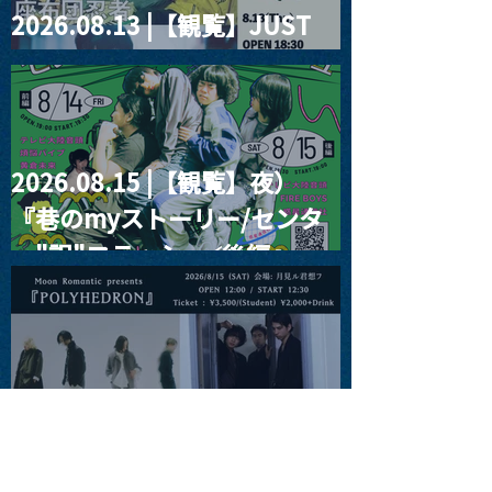
2026.08.13 |【観覧】JUST
RIGHT!! vol.26
2026.08.15 |【観覧】夜）
『巷のmyストーリー/センタ
ー"訳"フラッシュ⚡️後編』
2026.08.15 |【観覧】昼）月
見ルpre.『POLYHEDRON』