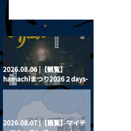
2026.08.06 |【観覧】
2026.03.01 |【観覧+配
2026.03.02 
hamachiまつり2026２days-
信】昼）「幻想曲と月」
MIZUKI PRES
安齋孝秋 （Key）×
に迷う羊』ライ
月見ル君想フ編②
Chiaya （vo ）ユニット
会
初ライブ≪観覧チケッ
ト・THANK YOU SOLD
OUT!!≫
2026.08.07 |【観覧】マイテ