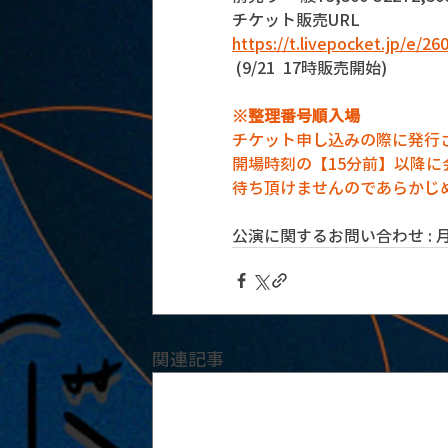
チケット販売URL
https://t.livepocket.jp/e/26
 (9/21  17時販売開始)
※整理番号順入場
チケット申し込みの際に発行
開場時刻の【15分前】以降
待ち頂けませんのであらかじ
公演に関するお問い合わせ : 月見ル
関連記事