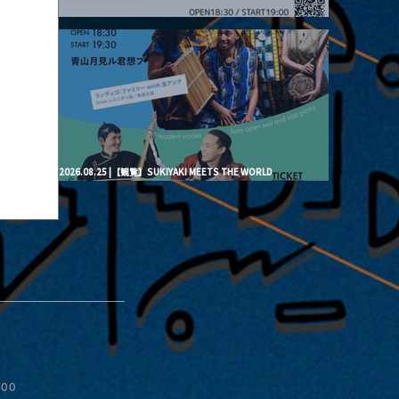
2026.08.20 |【観覧】月見ル君想フpre. “Brand New Moon #3”
2026.08.25 |【観覧】SUKIYAKI MEETS THE WORLD
presentsLINDIGO FAMILY with ANNA SATO, ODUCHU modern
voices from open sea and vast plains
:00