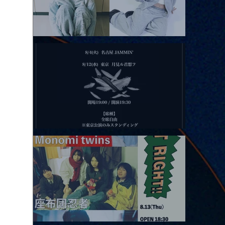
2026.08.11 |【観覧】夜）月見ル君想フpre. Sugar Shock
2026.08.12 |【観覧】田澤孝介 ソロワンマン 「Ballad Box 2026」