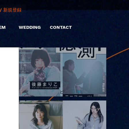
/ 新規登録
EM
WEDDING
CONTACT
2026.08.10 |【観覧】「巷のmyストーリー/風の憶測1～後藤まりこ
アコースティックviolence POPとテニスコーツ」