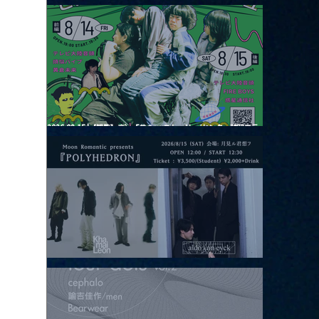
2026.08.13 |【観覧】JUST RIGHT!! vol.26
2026.08.15 |【観覧】夜）『巷のmyストーリー/センター"訳"フラ
ッシュ⚡️後編』
2026.08.15 |【観覧】昼）月見ルpre.『POLYHEDRON』