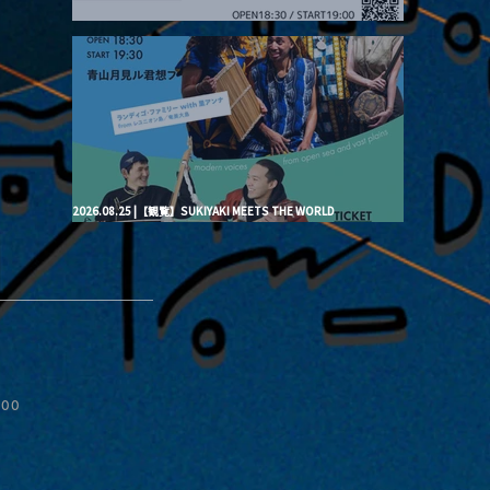
2026.08.20 |【観覧】月見ル君想フpre. “Brand New Moon #3”
2026.08.25 |【観覧】SUKIYAKI MEETS THE WORLD
presentsLINDIGO FAMILY with ANNA SATO, ODUCHU modern
voices from open sea and vast plains
:00