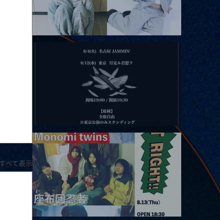
2026.08.11 |【観覧】夜）月見ル君想フpre. Sugar Shock
2026.08.12 |【観覧】田澤孝介 ソロワンマン 「Ballad Box 2026」
すべて表示