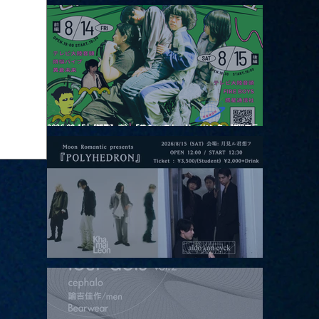
2026.08.13 |【観覧】JUST RIGHT!! vol.26
2026.08.15 |【観覧】夜）『巷のmyストーリー/センター"訳"フラ
ッシュ⚡️後編』
2026.08.15 |【観覧】昼）月見ルpre.『POLYHEDRON』