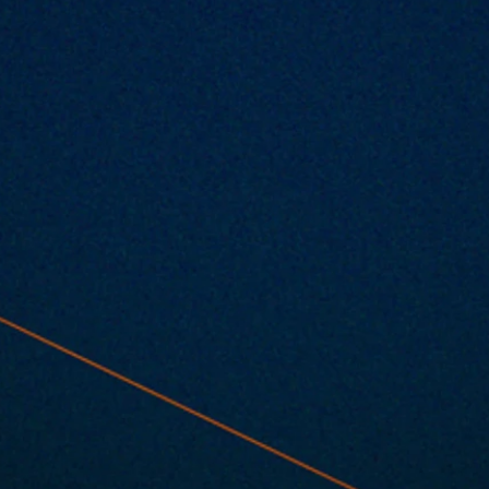
とクレマ
2026.03.01 |【観覧+配信】昼）「
奏・波浮
と月」安齋孝秋 （Key）× Chiaya （
OP」
ユニット初ライブ≪観覧チケット・
THANK YOU SOLD OUT!!≫