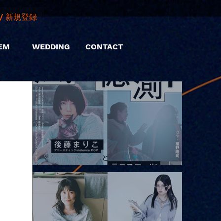
/ 新規登録
EM
WEDDING
CONTACT
2026.08.10 |【観覧】「巷のmyストーリー/風の憶測1～後藤まりこ
アコースティックviolence POPとテニスコーツ」