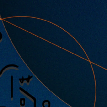
2026.03.01 |【観覧】夜）水槽
チス 2ndワンマンライブ 咲雲和
すわ卒業公演 「Re:PORT / Re:P
≪THANK YOU SOLD OUT‼≫