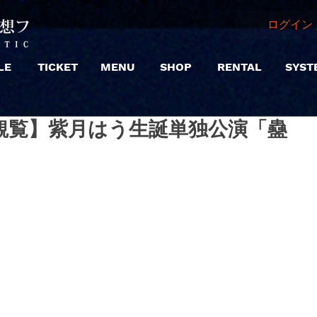
ログイン 
LE
TICKET
MENU
SHOP
RENTAL
SYST
4 |【観覧】紫月はう生誕単独公演「蠱