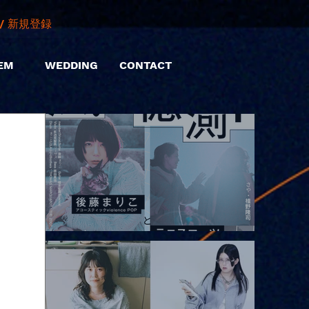
/ 新規登録
EM
WEDDING
CONTACT
2026.08.10 |【観覧】「巷のmyストーリー/風の憶測1～後藤まりこ
アコースティックviolence POPとテニスコーツ」