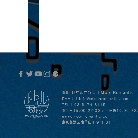
青山 月見ル君想フ | MoonRomantic
EMAIL |
info@moonromantic.com
TEL | 03-5474-8115
※平日15:00-22:00 / 土日祝10:00-22
www.moonromantic.com
​東京都港区南青山4-9-1 B1F
MoonRomantic Channel1周年記念L
音」の
30日