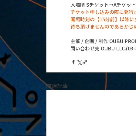
入場順 Sチケット→Aチケッ
チケット申し込みの際に発行
開場時刻の【15分前】以降
待ち頂けませんのであらかじ
主催 / 企画 / 制作 OUBU PRO
問い合わせ先 OUBU LLC.(03-33
関連記事