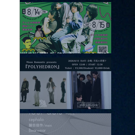
2026.08.13 |【観覧】JUST RIGHT!! vol.26
2026.08.15 |【観覧】夜）『巷のmyストーリー/センター"訳"フラ
ッシュ⚡️後編』
2026.08.15 |【観覧】昼）月見ルpre.『POLYHEDRON』