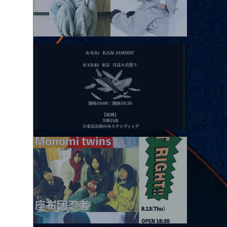
2026.08.11 |【観覧】夜）月見ル君想フpre. Sugar Shock
2026.08.12 |【観覧】田澤孝介 ソロワンマン 「Ballad Box 2026」