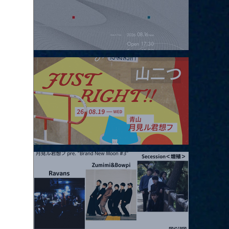
2026.08.16 |【観覧】夜）four dots vol.2
2026.08.19 |【観覧】JUST RIGHT!! vol.27