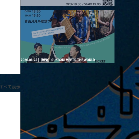
2026.08.20 |【観覧】月見ル君想フpre. “Brand New Moon #3”
2026.08.25 |【観覧】SUKIYAKI MEETS THE WORLD
presentsLINDIGO FAMILY with ANNA SATO, ODUCHU modern
voices from open sea and vast plains
すべて表示