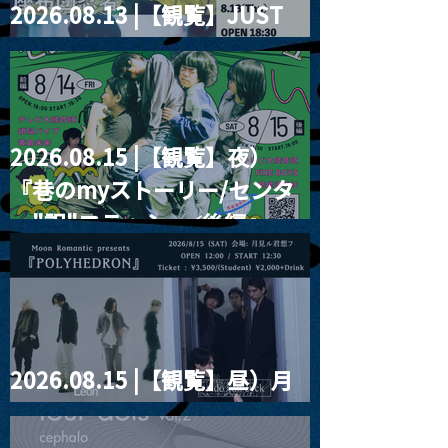
2026.08.13 |【観覧】JUST
RIGHT!! vol.26
2026.08.15 |【観覧】夜）
『巷のmyストーリー/センタ
ー"訳"フラッシュ⚡️後編』
2026.08.15 |【観覧】昼）月
見ルpre.『POLYHEDRON』