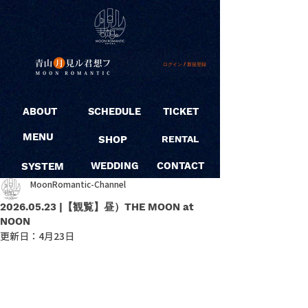
ログイン / 新規登録
ABOUT
SCHEDULE
TICKET
MENU
SHOP
RENTAL
SYSTEM
WEDDING
CONTACT
MoonRomantic-Channel
2026.05.23 |【観覧】昼）THE MOON at
NOON
更新日：
4月23日