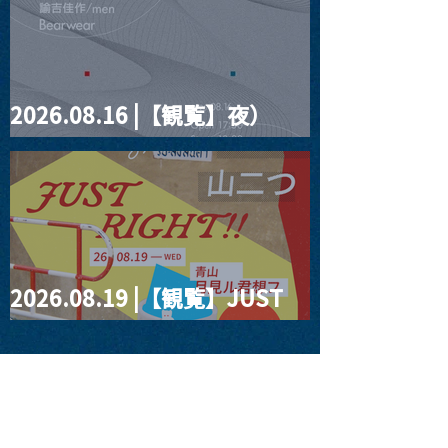
2026.08.16 |【観覧】夜）
four dots vol.2
2026.08.19 |【観覧】JUST
RIGHT!! vol.27