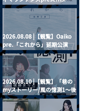
誕祭「卍解・千
“HALL-IN-ONE”
餅」』
2026.08.08 |【観覧】Oaiko
pre.「これから」延期公演
Blurred City Lights × 17歳
とベルリンの壁
2026.08.10 |【観覧】「巷の
myストーリー/風の憶測1～後
藤まりこアコースティック
violence POPとテニスコー