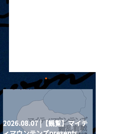
2026.08.07 |【観覧】マイテ
MoonRomantic
2021.03.20夜
ィマウンテンズpresents.
Channel1周年記念Live
『Payrin’s 桜