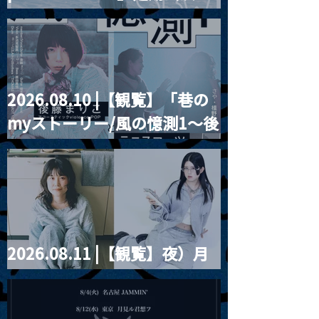
Blurred City Lights × 17歳
とベルリンの壁
2026.08.10 |【観覧】「巷の
myストーリー/風の憶測1～後
藤まりこアコースティック
violence POPとテニスコー
ツ」
2026.08.11 |【観覧】夜）月
見ル君想フpre. Sugar Shock