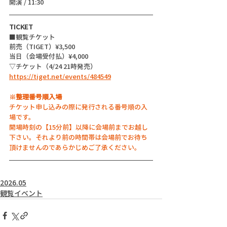
開演 / 11:30
TICKET
■観覧チケット
前売（TIGET）¥3,500
当日（会場受付払）¥4,000
▽チケット（4/24 21時発売）
https://tiget.net/events/484549
※整理番号順入場
チケット申し込みの際に発行される番号順の入
場です。
開場時刻の【15分前】以降に会場前までお越し
下さい。それより前の時間帯は会場前でお待ち
頂けませんのであらかじめご了承ください。
2026.05
観覧イベント