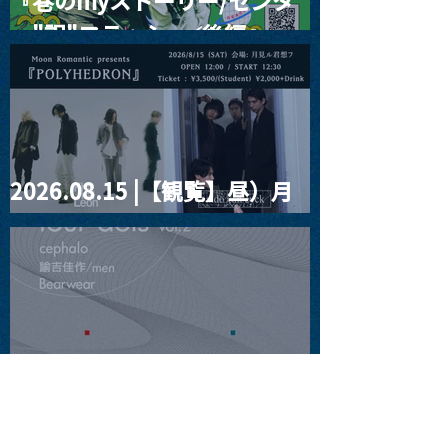
『巷のmyストーリー/センタ
ー"訳"フラッシュ⚡️後編』
2026.08.15 |【観覧】昼）月
見ルpre.『POLYHEDRON』
2026.08.16 |【観覧】夜）
four dots vol.2