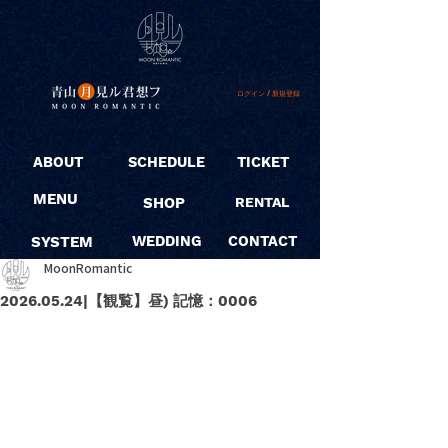
ログイン / 新規登録
ABOUT
SCHEDULE
TICKET
MENU
SHOP
RENTAL
SYSTEM
WEDDING
CONTACT
MoonRomantic
2026.05.24|【観覧】昼) 記憶：0006