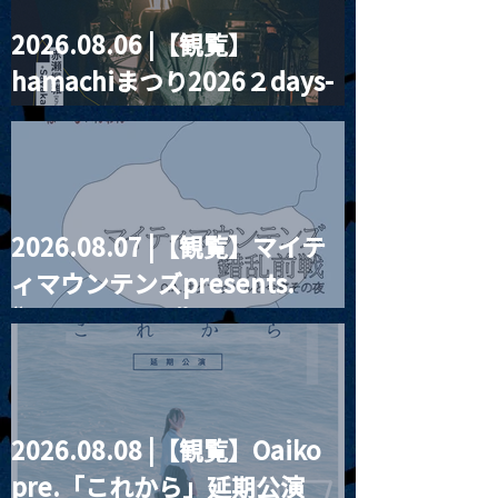
2026.08.06 |【観覧】
MoonRomantic
2021.03.20夜
hamachiまつり2026２days-
Channel1周年記念Live
『Payrin’s 桜
誕祭「卍解・千
月見ル君想フ編②
餅」』
2026.08.07 |【観覧】マイテ
ィマウンテンズpresents.
“HALL-IN-ONE”
2026.08.08 |【観覧】Oaiko
pre.「これから」延期公演