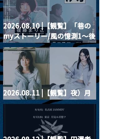
2026.08.10 |【観覧】「巷の
myストーリー/風の憶測1～後
藤まりこアコースティック
violence POPとテニスコー
ツ」
2026.08.11 |【観覧】夜）月
見ル君想フpre. Sugar Shock