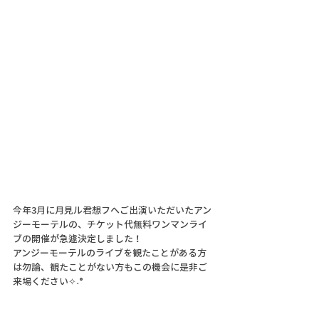
今年3月に月見ル君想フへご出演いただいたアン
ジーモーテルの、チケット代無料ワンマンライ
ブの開催が急遽決定しました！
アンジーモーテルのライブを観たことがある方
は勿論、観たことがない方もこの機会に是非ご
来場ください✧˖°