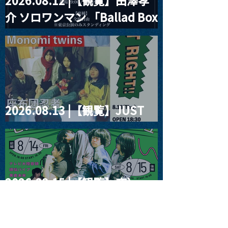
2026.08.12 |【観覧】田澤孝
介 ソロワンマン 「Ballad Box
2026」
2026.08.13 |【観覧】JUST
RIGHT!! vol.26
2026.08.15 |【観覧】夜）
『巷のmyストーリー/センタ
ー"訳"フラッシュ⚡️後編』