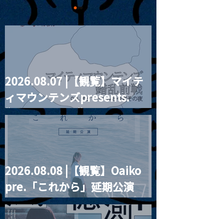
2026.08.07 |【観覧】マイテ
MoonRomantic
2021.03.20夜
ィマウンテンズpresents.
Channel1周年記念Live
『Payrin’s 桜
誕祭「卍解・千
“HALL-IN-ONE”
餅」』
2026.08.08 |【観覧】Oaiko
pre.「これから」延期公演
Blurred City Lights × 17歳
とベルリンの壁