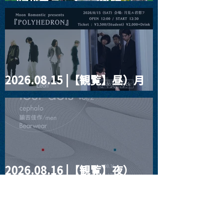
ー"訳"フラッシュ⚡️後編』
2026.08.15 |【観覧】昼）月
見ルpre.『POLYHEDRON』
2026.08.16 |【観覧】夜）
four dots vol.2