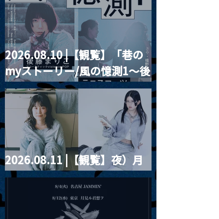
とベルリンの壁
2026.08.10 |【観覧】「巷の
myストーリー/風の憶測1～後
藤まりこアコースティック
violence POPとテニスコー
ツ」
2026.08.11 |【観覧】夜）月
見ル君想フpre. Sugar Shock