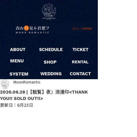
ログイン / 新規登録
ABOUT
SCHEDULE
TICKET
MENU
SHOP
RENTAL
SYSTEM
WEDDING
CONTACT
MoonRomantic
2026.06.28 |【観覧】夜）浪漫印<THANK
YOU!! SOLD OUT!!>
更新日：
6月23日