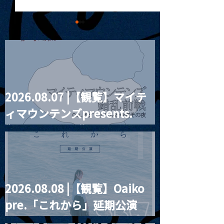
2026.08.07 |【観覧】マイテ
MoonRomantic
2021.03.20夜
ィマウンテンズpresents.
Channel1周年記念Live
『Payrin’s 桜
誕祭「卍解・千
“HALL-IN-ONE”
餅」』
2026.08.08 |【観覧】Oaiko
pre.「これから」延期公演
Blurred City Lights × 17歳