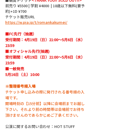
■観覧チケット
<THANK YOU!! SOLD OUT!!>
前売り ¥5500 | 学割 ¥4000  | 18歳以下無料(要予
約)+1D ¥700
チケット販売URL
https://w.pia.jp/t/romankakumei/
■FC先行（抽選）
受付期間：4⽉19⽇（⽇）21:00～5⽉6⽇（⽔）
23:59
■オフィシャル先行(抽選)
受付期間：4⽉19⽇（⽇）21:00～5⽉6⽇（⽔）
23:59
■一般発売
5⽉16⽇（土）10:00
※整理番号順入場
チケット申し込みの際に発行される番号順の入
場です。
開場時刻の【15分前】以降に会場前までお越し
下さい。それより前の時間帯は会場前でお待ち
頂けませんのであらかじめご了承ください。
公演に関するお問い合わせ：HOT STUFF 