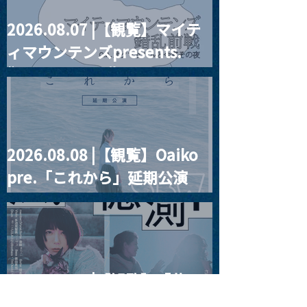
2026.08.07 |【観覧】マイテ
ィマウンテンズpresents.
“HALL-IN-ONE”
2026.08.08 |【観覧】Oaiko
pre.「これから」延期公演
Blurred City Lights × 17歳
とベルリンの壁
2026.08.10 |【観覧】「巷の
myストーリー/風の憶測1～後