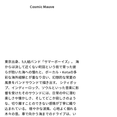
Cosmic Mauve
東京出身、5人組バンド「サマーボーイズ」。 海
からは決して近くない町田という街で育った彼
らが抱いた海への憧れと、ボーカル・Kotaの多
彩な海外経験とが重なり合い、幻想的な常夏の
風景をバンドサウンドで描き出す。 シティポッ
プ、インディーロック、ソウルといった音楽に影
響を受けたそのサウンドには、日常の中に潜む
楽しさや懐かしさ、そしてどこか寂しさのよう
な、切り離すことのできない感情が丁寧に織り
込まれている。 穏やかな波風、心地よく揺れる
木々の音。車で向かう海までのドライブは、い