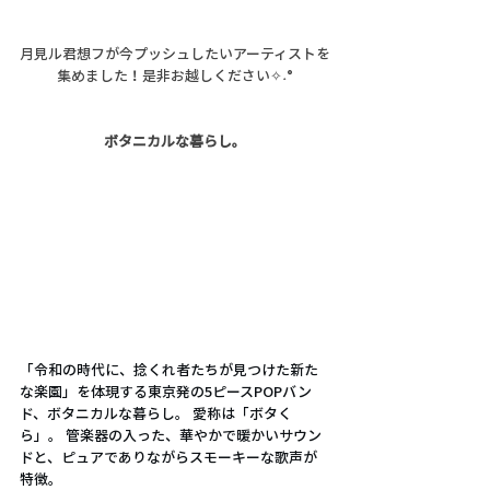
月見ル君想フが今プッシュしたいアーティストを
集めました！是非お越しください✧˖°
ボタニカルな暮らし。
「令和の時代に、捻くれ者たちが見つけた新た
な楽園」を体現する東京発の5ピースPOPバン
ド、ボタニカルな暮らし。 愛称は「ボタく
ら」。 管楽器の入った、華やかで暖かいサウン
ドと、ピュアでありながらスモーキーな歌声が
特徴。