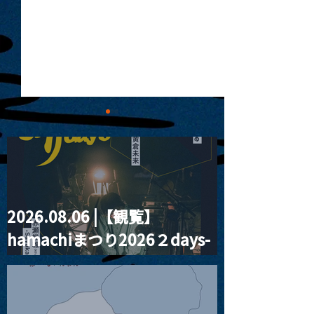
2026.08.06 |【観覧】
MoonRomantic
2021.03.20夜
hamachiまつり2026２days-
Channel1周年記念Live
『Payrin’s 桜
誕祭「卍解・千
月見ル君想フ編②
餅」』