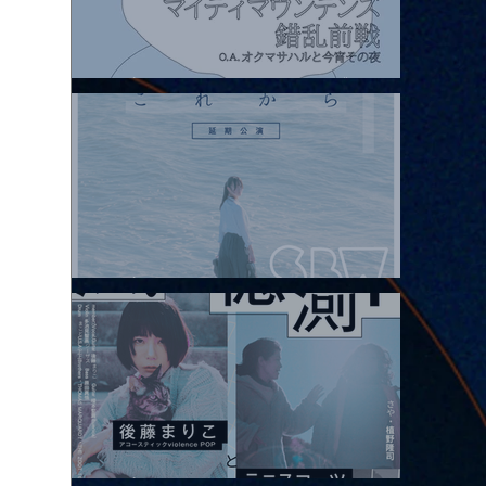
2026.08.07 |【観覧】マイティマウンテンズpresents. “HALL-IN-
ONE”
2026.08.08 |【観覧】Oaiko pre.「これから」延期公演 Blurred
City Lights × 17歳とベルリンの壁
2026.08.10 |【観覧】「巷のmyストーリー/風の憶測1～後藤まりこ