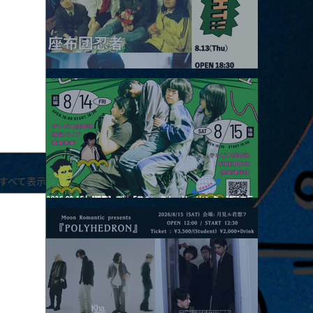
2026.08.13 |【観覧】JUST RIGHT!! vol.26
すべて表示
2026.08.15 |【観覧】夜）『巷のmyストーリー/センター"訳"フラ
ッシュ⚡️後編』