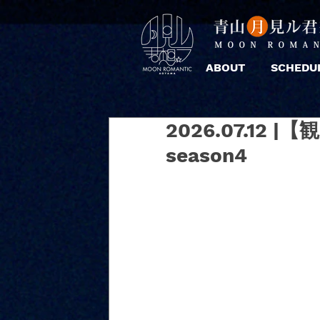
ABOUT
SCHEDU
2026.07.12 |【観
season4