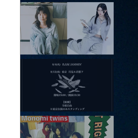
アコースティックviolence POPとテニスコーツ」
2026.08.11 |【観覧】夜）月見ル君想フpre. Sugar Shock
2026.08.12 |【観覧】田澤孝介 ソロワンマン 「Ballad Box 2026」