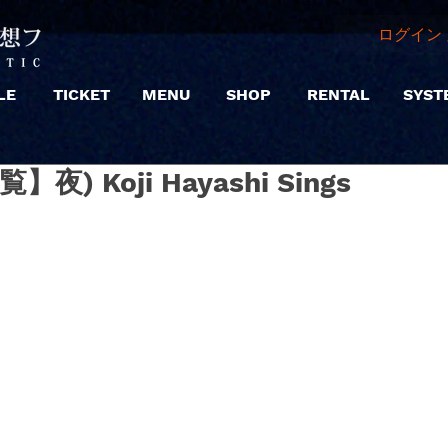
ログイン 
LE
TICKET
MENU
SHOP
RENTAL
SYST
覧】夜) Koji Hayashi Sings