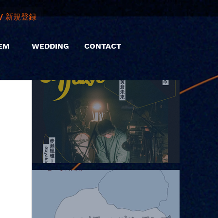
/ 新規登録
EM
WEDDING
CONTACT
2026.08.06 |【観覧】hamachiまつり2026２days-月見ル君想フ編
②