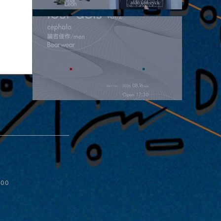
2026.08.15 |【観覧】昼）月見ルpre.『POLYHEDRON』
2026.08.16 |【観覧】夜）four dots vol.2
:00
ive