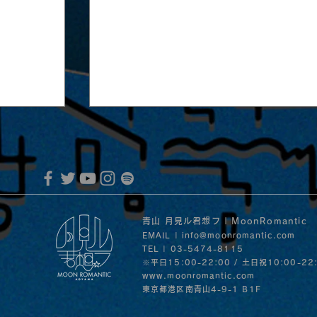
青山 月見ル君想フ | MoonRomantic
EMAIL |
info@moonromantic.com
TEL | 03-5474-8115
※平日15:00-22:00 / 土日祝10:00-22
www.moonromantic.com
MoonRomantic Channel1周年記念L
音」の
​東京都港区南青山4-9-1 B1F
30日