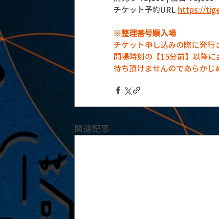
チケット予約URL 
https://ti
※整理番号順入場
チケット申し込みの際に発行
開場時刻の【15分前】以降
待ち頂けませんのであらかじ
関連記事