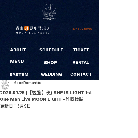
ログイン / 新規登録
ABOUT
SCHEDULE
TICKET
MENU
SHOP
RENTAL
SYSTEM
WEDDING
CONTACT
MoonRomantic
2026.07.25 |【観覧】夜) SHE IS LIGHT 1st
One Man Live MOON LIGHT -竹取物語
更新日：
3月9日