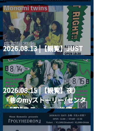
2026」
2026.08.13 |【観覧】JUST
RIGHT!! vol.26
2026.08.15 |【観覧】夜）
『巷のmyストーリー/センタ
ー"訳"フラッシュ⚡️後編』