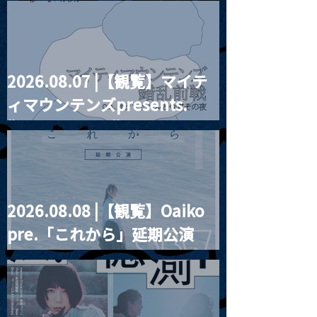
2026.08.07 |【観覧】マイテ
MoonRomantic
2021.03.20夜
ィマウンテンズpresents.
Channel1周年記念Live
『Payrin’s 桜
誕祭「卍解・千
“HALL-IN-ONE”
餅」』
2026.08.08 |【観覧】Oaiko
pre.「これから」延期公演
Blurred City Lights × 17歳
とベルリンの壁