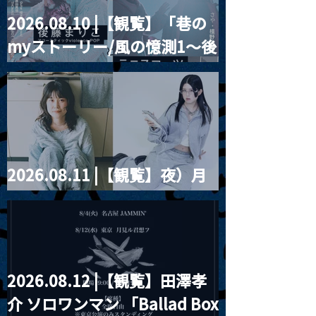
2026.08.10 |【観覧】「巷の
myストーリー/風の憶測1～後
藤まりこアコースティック
violence POPとテニスコー
ツ」
2026.08.11 |【観覧】夜）月
見ル君想フpre. Sugar Shock
2026.08.12 |【観覧】田澤孝
介 ソロワンマン 「Ballad Box