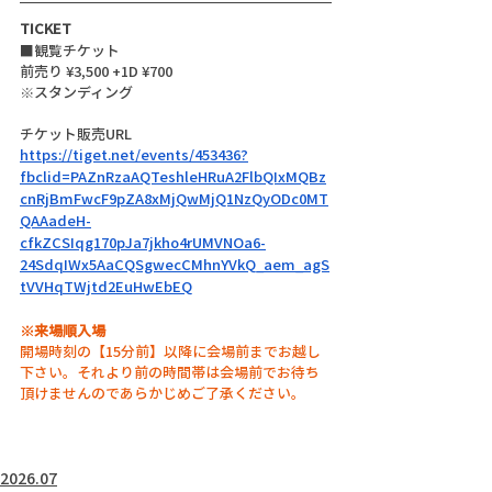
TICKET
■観覧チケット
前売り ¥3,500 +1D ¥700
※スタンディング
チケット販売URL
https://tiget.net/events/453436?
fbclid=PAZnRzaAQTeshleHRuA2FlbQIxMQBz
cnRjBmFwcF9pZA8xMjQwMjQ1NzQyODc0MT
QAAadeH-
cfkZCSIqg170pJa7jkho4rUMVNOa6-
24SdqIWx5AaCQSgwecCMhnYVkQ_aem_agS
tVVHqTWjtd2EuHwEbEQ
※来場順入場
開場時刻の【15分前】以降に会場前までお越し
下さい。それより前の時間帯は会場前でお待ち
頂けませんのであらかじめご了承ください。
2026.07