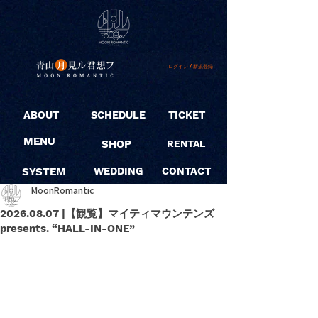
ログイン / 新規登録
ABOUT
SCHEDULE
TICKET
MENU
SHOP
RENTAL
SYSTEM
WEDDING
CONTACT
MoonRomantic
2026.08.07 |【観覧】マイティマウンテンズ
presents. “HALL-IN-ONE”