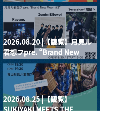
RIGHT!! vol.27
2026.08.20 |【観覧】月見ル
君想フpre. “Brand New
Moon #3”
2026.08.25 |【観覧】
SUKIYAKI MEETS THE
WORLD presentsLINDIGO
FAMILY with ANNA SATO,