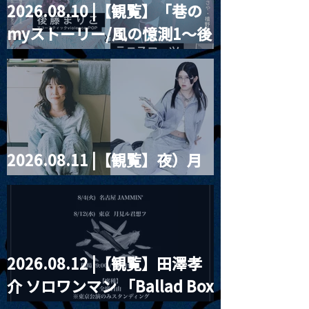
2026.08.10 |【観覧】「巷の
MoonRomantic
2021.03.20夜
myストーリー/風の憶測1～後
Channel1周年記念Live
『Payrin’s 桜
誕祭「卍解・千
藤まりこアコースティック
餅」』
violence POPとテニスコー
ツ」
2026.08.11 |【観覧】夜）月
見ル君想フpre. Sugar Shock
2026.08.12 |【観覧】田澤孝
介 ソロワンマン 「Ballad Box
2026」