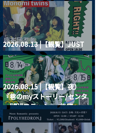
2026.08.13 |【観覧】JUST
RIGHT!! vol.26
2026.08.15 |【観覧】夜）
『巷のmyストーリー/センタ
ー"訳"フラッシュ⚡️後編』