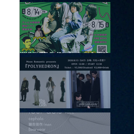
2026.08.13 |【観覧】JUST RIGHT!! vol.26
2026.08.15 |【観覧】夜）『巷のmyストーリー/センター"訳"フラ
ッシュ⚡️後編』
2026.08.15 |【観覧】昼）月見ルpre.『POLYHEDRON』