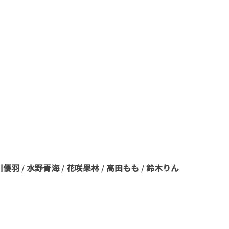
川優羽
 / 
水野青海
 / 
花咲果林
 / 
高田もも
 / 
鈴木りん