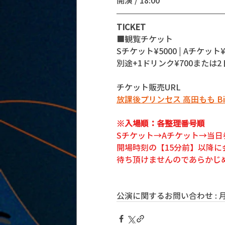
開演 / 18:00 
TICKET
■観覧チケット
Sチケット¥5000 | Aチケット¥
別途+1ドリンク¥700または2
チケット販売URL
放課後プリンセス 高田もも Birthda
※入場順：各整理番号順 
Sチケット→Aチケット→当日
開場時刻の【15分前】以降
待ち頂けませんのであらかじ
公演に関するお問い合わせ : 月見ル