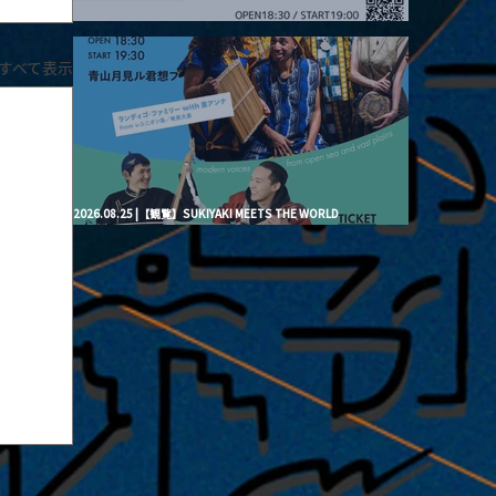
2026.08.20 |【観覧】月見ル君想フpre. “Brand New Moon #3”
すべて表示
2026.08.25 |【観覧】SUKIYAKI MEETS THE WORLD
presentsLINDIGO FAMILY with ANNA SATO, ODUCHU modern
voices from open sea and vast plains