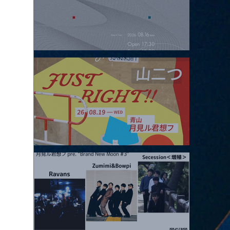
2026.08.16 |【観覧】夜）four dots vol.2
2026.08.19 |【観覧】JUST RIGHT!! vol.27