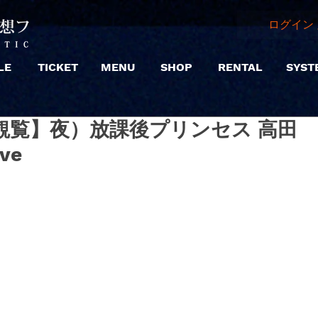
ログイン 
LE
TICKET
MENU
SHOP
RENTAL
SYST
8 |【観覧】夜）放課後プリンセス 高田
ive