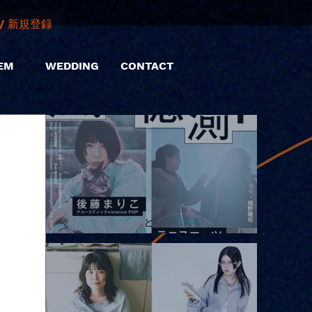
/ 新規登録
EM
WEDDING
CONTACT
2026.08.10 |【観覧】「巷のmyストーリー/風の憶測1～後藤まりこ
アコースティックviolence POPとテニスコーツ」