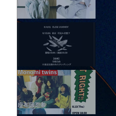
2026.08.11 |【観覧】夜）月見ル君想フpre. Sugar Shock
2026.08.12 |【観覧】田澤孝介 ソロワンマン 「Ballad Box 2026」