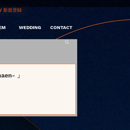
/ 新規登録
EM
WEDDING
CONTACT
naen- 」