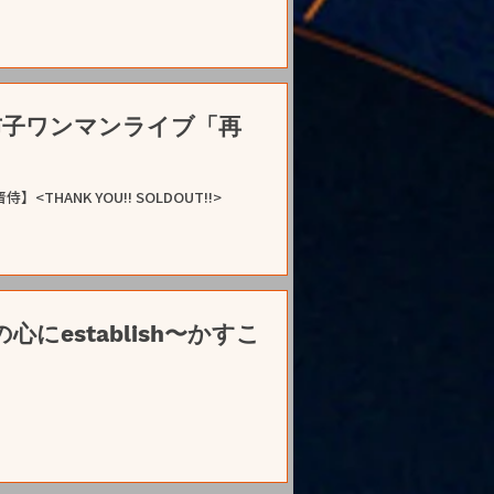
間由布子ワンマンライブ「再
THANK YOU!! SOLDOUT!!>
の心にestablish〜かすこ