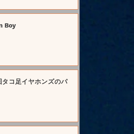
 Boy
】第4回タコ足イヤホンズのパ