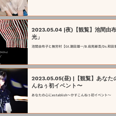
2023.05.04 |夜)【観覧】池
光」
池間由布子と無労村【Gt.潮田雄一/B.岩見継吾/Ds.和田晋侍】<
2023.05.05(昼) |【観覧】あなた
んねぅ初イベント〜
あなたの心にestablish〜かすこんねぅ初イベント〜