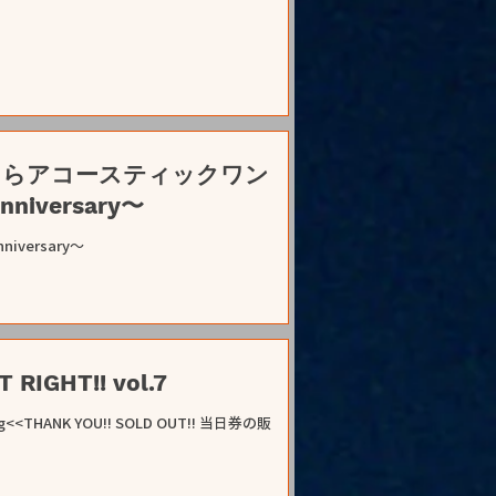
伊藤さくらアコースティックワン
nniversary〜
niversary〜
RIGHT!! vol.7
borg<<THANK YOU!! SOLD OUT!! 当日券の販