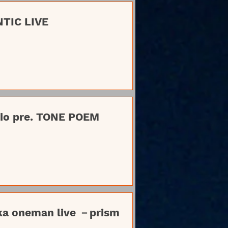
TIC LIVE
io pre. TONE POEM
 oneman live －prism