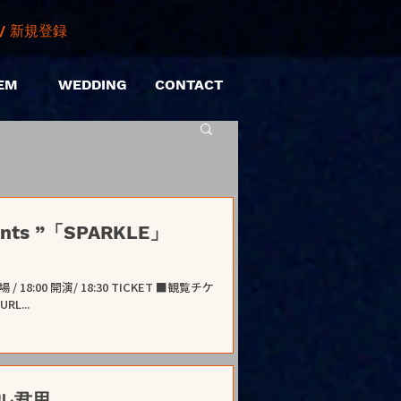
/ 新規登録
EM
WEDDING
CONTACT
ents ”「SPARKLE」
売URL...
見ル君思