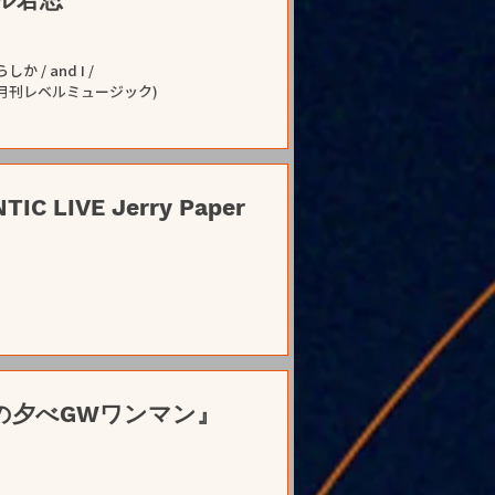
か / and I /
E.W.$(月刊レベルミュージック)
IC LIVE Jerry Paper
『古都の夕べGWワンマン』