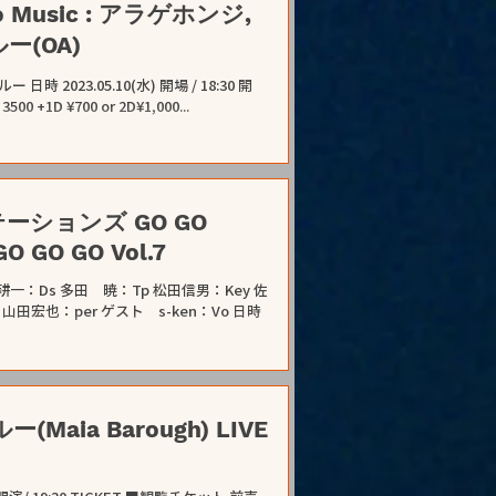
yo Music : アラゲホンジ,
ー(OA)
 2023.05.10(水) 開場 / 18:30 開
T ■観覧チケット 前売り ¥ 2800 | 当日 ¥ 3500 +1D ¥700 or 2D¥1,000...
ステーションズ GO GO
O GO GO Vol.7
耕一：Ds 多田 暁：Tp 松田信男：Key 佐
山田宏也：per ゲスト s-ken：Vo 日時
Maia Barough) LIVE