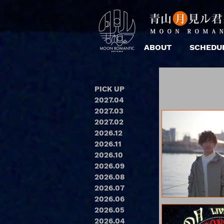
ABOUT
SCHEDU
PICK UP
2027.04
2027.03
2027.02
2026.12
2026.11
2026.10
2026.09
2026.08
2026.07
2026.06
2026.05
2026.04