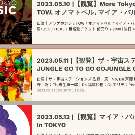
2023.05.10 |【観覧】More Tok
TOW, オノマトペル, マイア・バル
出演｜アラゲホンジ / TOW / オノマトペル / マイア・バルー 日時
演/ 19:00 TICKE
2023.05.11 |【観覧】ザ・宇宙
JUNGLE GO TO GO GOJUNGLE G
出演｜ザ・宇宙ステーションズ 佐野 篤：Vo, Ba 齊藤 
野 聡：Tb 麻生祥一郎：Ds 福澤和也：Gt エリヲ：Per 
2023.05.11(木) 開場 / 18:30...
2023.05.12 |【観覧】マイア・バルー(
in TOKYO