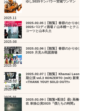
2026.01
ゆし2025ヤンバラー宮城ワンマン
2025.12
2025.11
2025.02.05 |【観覧】春節のかりゆし
2025.10
2025パロディ酒場 / 山本精一とテニス
コーツと山本久土
2025.09
2025.08
2025.02.06 |【観覧】春節のかりゆし
2025.07
2025 月見ル民謡酒場
2025.06
2025.05
2025.04
2025.02.07 |【観覧】Khamai Leon 定
期公演 vol.2 KONZERTO (mit) 新東京
2025.03
<THANK YOU!! SOLD OUT!!>
2025.02
2025.01
2025.02.09 |【観覧+配信】昼) 高橋伊
吹 単独公演2025『僕たちの時間』
2024.12