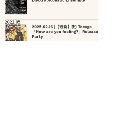
Electro Acoustic Ensemble
2022.07
2022.06
2022.05
2025.02.16 |【観覧】夜) Tocago
2022.04
「How are you feeling?」Release
Party
2022.03
2022.02
2025.02.17 |【観覧】HIZAKI & Jill
2022.01
Birthday Party
2021.12
2021.11
2021.10
2025.02.18 |【観覧】NEW YEAR
ROMANTIC LIVE vol.1
2021.09
2021.08
2021.07
2025.02.19 |【観覧】Alpha999
presents ~TAKA生誕祭~ - TAKA's
2021.06
BIRTHDAY 2025 -