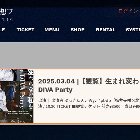
ログイン 
LE
TICKET
MENU
SHOP
RENTAL
SYST
2025.03.04 |【観覧】生まれ変
DIVA Party
出演｜ 出演者:ゆっきゅん、iVy、°pbdb（梅井美咲×北村蕗） 日時
演 / 19:30 TICKET ■観覧チケット 前売¥3500 当日¥40