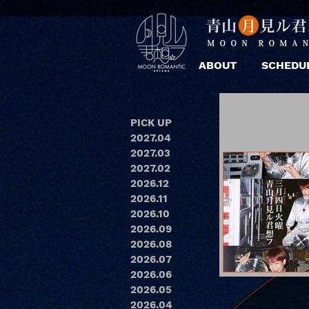
ABOUT
SCHEDU
PICK UP
2027.04
2027.03
2027.02
2026.12
2026.11
2026.10
2026.09
2026.08
2026.07
2026.06
2026.05
2026.04