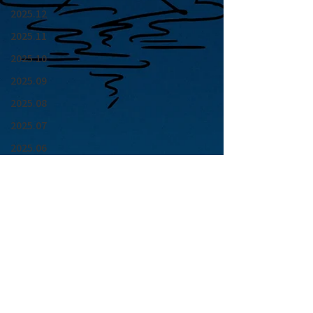
2025.12
2025.11
2025.10
2025.09
2025.08
2025.07
2025.06
2025.05
2025.04
2025.03
2025.02
2025.01
青山 月見ル君想フ | MoonRomantic
2024.12
EMAIL |
info@moonromantic.com
2024.11