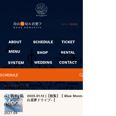
ログイン / 新規登録
ABOUT
SCHEDULE
TICKET
MENU
SHOP
RENTAL
SYSTEM
WEDDING
CONTACT
SCHEDULE
ALL EVENTS
ALL EVENTS
2025.01.12 |【観覧】【 Blue Moon🌙-
白昼夢ドライブ- 】
PICK UP
2027.04